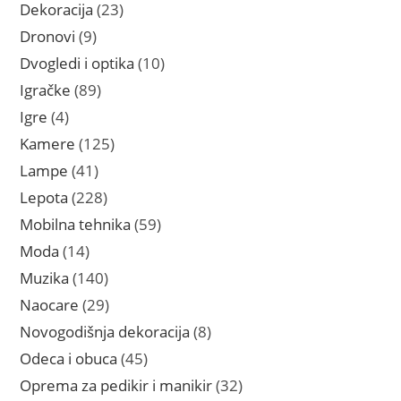
proizvoda
23
Dekoracija
23
proizvoda
9
Dronovi
9
proizvoda
10
Dvogledi i optika
10
proizvoda
89
Igračke
89
proizvoda
4
Igre
4
proizvoda
125
Kamere
125
proizvoda
41
Lampe
41
proizvod
228
Lepota
228
proizvoda
59
Mobilna tehnika
59
proizvoda
14
Moda
14
proizvoda
140
Muzika
140
proizvoda
29
Naocare
29
proizvoda
8
Novogodišnja dekoracija
8
proizvoda
45
Odeca i obuca
45
proizvoda
32
Oprema za pedikir i manikir
32