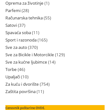
proizvoda
1
Oprema za životinje
1
proizvod
28
Parfemi
28
proizvoda
55
Računarska tehnika
55
proizvoda
37
Satovi
37
proizvoda
11
Spavaća soba
11
proizvoda
165
Sport i razonoda
165
proizvoda
370
Sve za auto
370
proizvoda
129
Sve za Bicikle i Motorcikle
129
proizvoda
14
Sve za kućne ljubimce
14
proizvoda
46
Torbe
46
proizvoda
10
Upaljači
10
proizvoda
754
Za kuću i dvorište
754
proizvoda
11
Zaštita površina
11
proizvoda
Cenovnik poštarine OVDE.