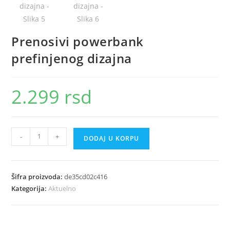
Prenosivi powerbank
prefinjenog dizajna
2.299
rsd
Prenosivi
-
+
DODAJ U KORPU
powerbank
prefinjenog
dizajna
Šifra proizvoda:
de35cd02c416
količina
Kategorija:
Aktuelno