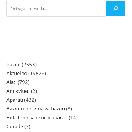
proizvoda.
2553
Razno
2553
proizvoda
19826
Aktuelno
19826
proizvoda
792
Alati
792
proizvoda
2
Antikviteti
2
proizvoda
432
Aparati
432
proizvoda
8
Bazeni i oprema za bazen
8
proizvoda
14
Bela tehnika i kućni aparati
14
proizvoda
2
Cerade
2