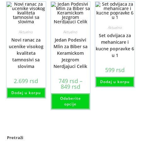
Aktuelno
Aktuelno
Aktuelno
Set odvijaca za
Novi ranac za
Jedan Podesivi
mehanicare i
ucenike visokog
Mlin za Biber sa
kucne popravke 6
kvaliteta
Keramickom
u 1
tamnosivi sa
Jezgrom
slovima
Nerdjajuci Celik
599
rsd
2.699
rsd
749
rsd
–
Dodaj u korpu
Raspon
849
rsd
cena:
Dodaj u korpu
od
Ovaj
Odaberite
749 rsd
proizvod
do
ima
opcije
849 rsd
više
varijanti.
Opcije
mogu
biti
izabrane
na
Pretraži
stranici