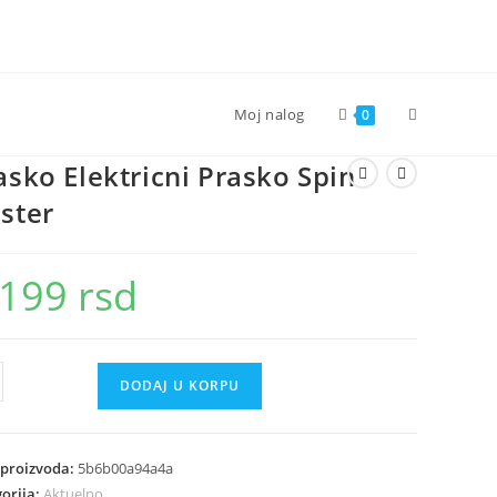
Toggle
Moj nalog
0
asko Elektricni Prasko Spin
website
ster
search
.199
rsd
ko
DODAJ U KORPU
ricni
ko
 proizvoda:
5b6b00a94a4a
er
orija:
Aktuelno