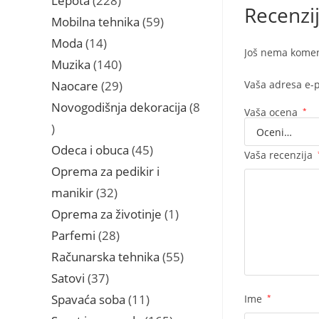
Lepota
228
Recenzi
proizvoda
59
Mobilna tehnika
59
proizvoda
14
Moda
14
Još nema komen
proizvoda
140
Muzika
140
proizvoda
29
Naocare
29
Vaša adresa e-p
proizvoda
Novogodišnja dekoracija
8
Vaša ocena
*
8
proizvoda
45
Odeca i obuca
45
Vaša recenzija
proizvoda
Oprema za pedikir i
32
manikir
32
proizvoda
1
Oprema za životinje
1
proizvod
28
Parfemi
28
proizvoda
55
Računarska tehnika
55
proizvoda
37
Satovi
37
proizvoda
11
Spavaća soba
11
Ime
*
proizvoda
165