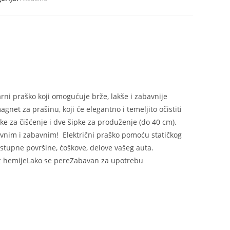
ina
arni praško koji omogućuje brže, lakše i zabavnije
gnet za prašinu, koji će elegantno i temeljito očistiti
tke za čišćenje i dve šipke za produženje (do 40 cm).
tavnim i zabavnim! Električni praško pomoću statičkog
ostupne površine, ćoškove, delove vašeg auta.
 bez hemijeLako se pereZabavan za upotrebu