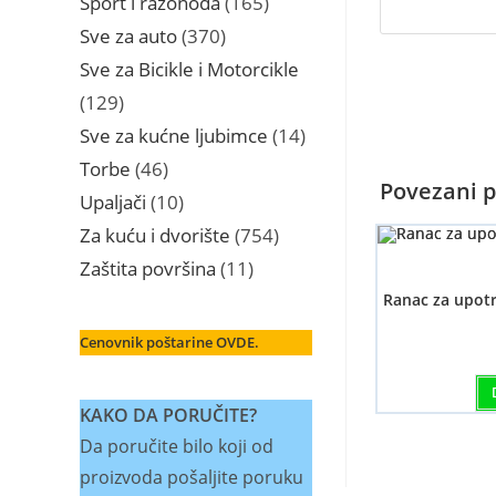
Sport i razonoda
165
proizvoda
370
Sve za auto
370
proizvoda
Sve za Bicikle i Motorcikle
129
129
proizvoda
14
Sve za kućne ljubimce
14
proizvoda
46
Torbe
46
Povezani p
proizvoda
10
Upaljači
10
proizvoda
754
Za kuću i dvorište
754
proizvoda
11
Zaštita površina
11
proizvoda
Ranac za upot
Cenovnik poštarine OVDE.
KAKO DA PORUČITE?
Da poručite bilo koji od
proizvoda pošaljite poruku