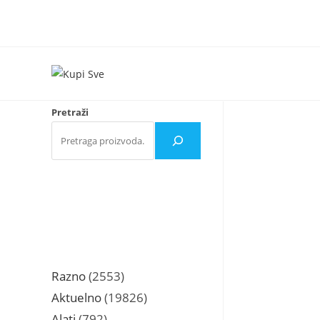
Skip
to
content
Pretraži
2553
Razno
2553
proizvoda
19826
Aktuelno
19826
proizvoda
792
Alati
792