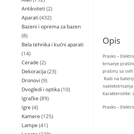
proizvoda
2
Antikviteti
2
proizvoda
432
Aparati
432
proizvoda
Bazeni i oprema za bazen
8
8
Opis
proizvoda
Bela tehnika i kućni aparati
14
14
Prasko – Elektr
proizvoda
2
Cerade
2
brisanje prašine
proizvoda
23
Dekoracija
23
prašinu sa svih
proizvoda
Radi na baterij
9
Dronovi
9
naelekstrisanja
proizvoda
10
Dvogledi i optika
10
Karakteristike:
proizvoda
89
Igračke
89
proizvoda
4
Igre
4
Prasko – Elektr
proizvoda
125
Kamere
125
proizvoda
41
Lampe
41
proizvod
228