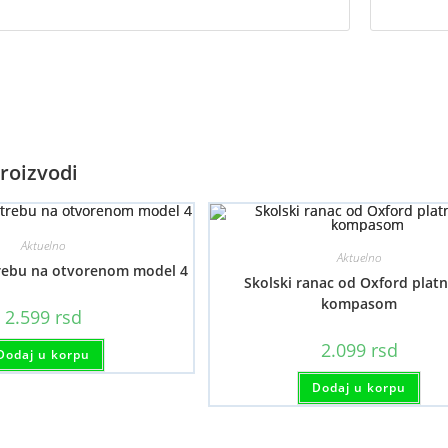
roizvodi
Aktuelno
Aktuelno
rebu na otvorenom model 4
Skolski ranac od Oxford platn
kompasom
2.599
rsd
2.099
rsd
Dodaj u korpu
Dodaj u korpu