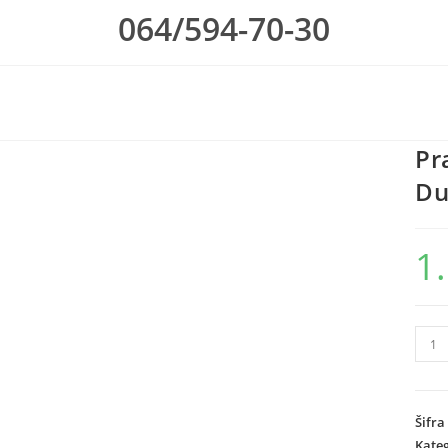
064/594-70-30
Pr
Du
1
Pras
Elekt
Pras
Spin
Šifra
Dust
Kateg