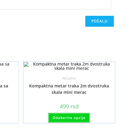
Aktuelno
a sa
Kompaktna metar traka 2m dvostruka
skala mini merac
499
rsd
Ovaj
Odaberite opcije
proizvod
ima
više
varijanti.
Opcije