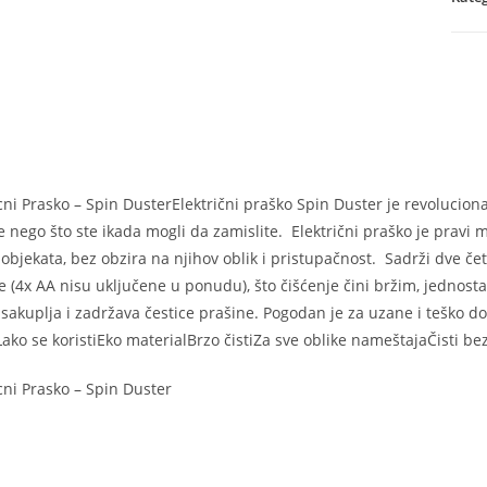
količ
icni Prasko – Spin DusterElektrični praško Spin Duster je revolucion
 nego što ste ikada mogli da zamislite. Električni praško je pravi ma
 objekata, bez obzira na njihov oblik i pristupačnost. Sadrži dve če
e (4x AA nisu uključene u ponudu), što čišćenje čini bržim, jednos
 sakuplja i zadržava čestice prašine. Pogodan je za uzane i teško d
 Lako se koristiEko materialBrzo čistiZa sve oblike nameštajaČisti
icni Prasko – Spin Duster