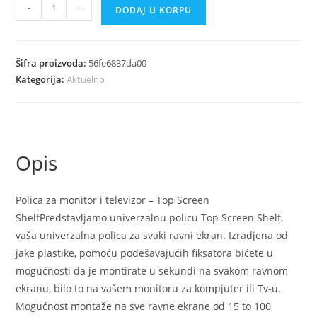
Polica
-
+
DODAJ U KORPU
za
monitor
i
Šifra proizvoda:
56fe6837da00
televizor
Kategorija:
Aktuelno
Top
Screen
Shelf
količina
Opis
Polica za monitor i televizor – Top Screen
ShelfPredstavljamo univerzalnu policu Top Screen Shelf,
vaša univerzalna polica za svaki ravni ekran. Izradjena od
jake plastike, pomoću podešavajućih fiksatora bićete u
mogućnosti da je montirate u sekundi na svakom ravnom
ekranu, bilo to na vašem monitoru za kompjuter ili Tv-u.
Mogućnost montaže na sve ravne ekrane od 15 to 100