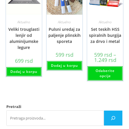
Aktuelno
Aktuelno
Aktuelno
Veliki trouglasti
Pulsni uredaj za
Set teskih HSS
lenjir od
paljenje plinskih
spiralnih burgija
aluminijumske
sporeta
za drvo i metal
legure
599
rsd
599
rsd
–
Raspo
1.249
rsd
699
rsd
cena:
Dodaj u korpu
od
Ov
Odaberite
599 rs
pr
Dodaj u korpu
do
im
opcije
1.249 
viš
var
Opc
mo
bit
iz
na
Pretraži
str
pro