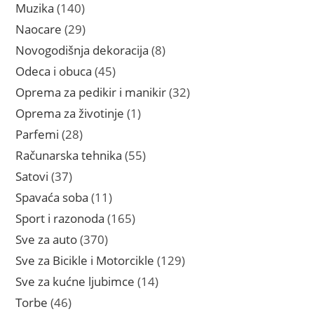
proizvoda
140
Muzika
140
proizvoda
29
Naocare
29
proizvoda
8
Novogodišnja dekoracija
8
proizvoda
45
Odeca i obuca
45
proizvoda
32
Oprema za pedikir i manikir
32
proizvoda
1
Oprema za životinje
1
proizvod
28
Parfemi
28
proizvoda
55
Računarska tehnika
55
proizvoda
37
Satovi
37
proizvoda
11
Spavaća soba
11
proizvoda
165
Sport i razonoda
165
proizvoda
370
Sve za auto
370
proizvoda
129
Sve za Bicikle i Motorcikle
129
proizvoda
14
Sve za kućne ljubimce
14
proizvoda
46
Torbe
46