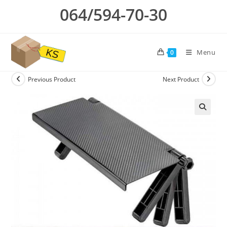
Skip
064/594-70-30
to
content
Menu
0
Previous Product
Next Product
🔍