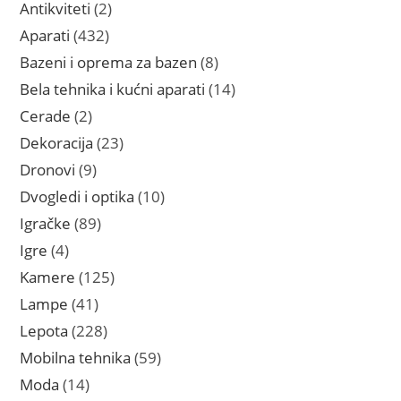
proizvoda
2
Antikviteti
2
proizvoda
432
Aparati
432
proizvoda
8
Bazeni i oprema za bazen
8
proizvoda
14
Bela tehnika i kućni aparati
14
proizvoda
2
Cerade
2
proizvoda
23
Dekoracija
23
proizvoda
9
Dronovi
9
proizvoda
10
Dvogledi i optika
10
proizvoda
89
Igračke
89
proizvoda
4
Igre
4
proizvoda
125
Kamere
125
proizvoda
41
Lampe
41
proizvod
228
Lepota
228
proizvoda
59
Mobilna tehnika
59
proizvoda
14
Moda
14