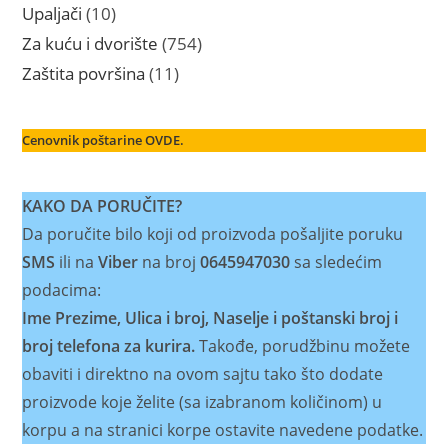
proizvoda
10
Upaljači
10
proizvoda
754
Za kuću i dvorište
754
proizvoda
11
Zaštita površina
11
proizvoda
Cenovnik poštarine OVDE.
KAKO DA PORUČITE?
Da poručite bilo koji od proizvoda pošaljite poruku
SMS
ili na
Viber
na broj
0645947030
sa sledećim
podacima:
Ime Prezime, Ulica i broj, Naselje i poštanski broj i
broj telefona za kurira.
Takođe, porudžbinu možete
obaviti i direktno na ovom sajtu tako što dodate
proizvode koje želite (sa izabranom količinom) u
korpu a na stranici korpe ostavite navedene podatke.