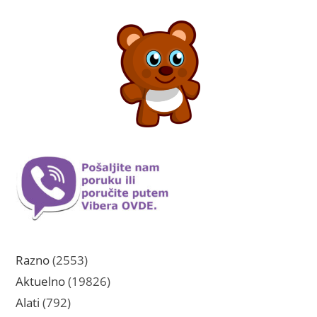
2553
Razno
2553
proizvoda
19826
Aktuelno
19826
proizvoda
792
Alati
792