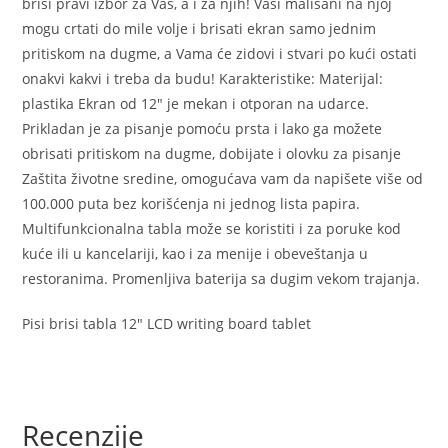
briši pravi izbor za Vas, a i za njih! Vaši mališani na njoj
mogu crtati do mile volje i brisati ekran samo jednim
pritiskom na dugme, a Vama će zidovi i stvari po kući ostati
onakvi kakvi i treba da budu! Karakteristike: Materijal:
plastika Ekran od 12″ je mekan i otporan na udarce.
Prikladan je za pisanje pomoću prsta i lako ga možete
obrisati pritiskom na dugme, dobijate i olovku za pisanje
Zaštita životne sredine, omogućava vam da napišete više od
100.000 puta bez korišćenja ni jednog lista papira.
Multifunkcionalna tabla može se koristiti i za poruke kod
kuće ili u kancelariji, kao i za menije i obeveštanja u
restoranima. Promenljiva baterija sa dugim vekom trajanja.
Pisi brisi tabla 12″ LCD writing board tablet
Recenzije