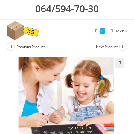
Skip
064/594-70-30
to
content
Menu
0
Previous Product
Next Product
🔍