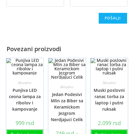
Povezani proizvodi
Aktuelno
Aktuelno
Aktuelno
Punjiva LED
Muski poslovni
Jedan Podesivi
ceona lampa za
ranac torba za
Mlin za Biber sa
ribolov i
laptop i putni
Keramickom
kampovanje
ruksak
Jezgrom
Nerdjajuci Celik
999
rsd
2.099
rsd
749
rsd
–