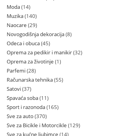
proizvoda
14
Moda
14
proizvoda
140
Muzika
140
proizvoda
29
Naocare
29
proizvoda
8
Novogodišnja dekoracija
8
proizvoda
45
Odeca i obuca
45
proizvoda
32
Oprema za pedikir i manikir
32
proizvoda
1
Oprema za životinje
1
proizvod
28
Parfemi
28
proizvoda
55
Računarska tehnika
55
proizvoda
37
Satovi
37
proizvoda
11
Spavaća soba
11
proizvoda
165
Sport i razonoda
165
proizvoda
370
Sve za auto
370
proizvoda
129
Sve za Bicikle i Motorcikle
129
proizvoda
14
Sve za kućne ljubimce
14