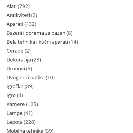
proizvoda
792
Alati
792
proizvoda
2
Antikviteti
2
proizvoda
432
Aparati
432
proizvoda
8
Bazeni i oprema za bazen
8
proizvoda
14
Bela tehnika i kućni aparati
14
proizvoda
2
Cerade
2
proizvoda
23
Dekoracija
23
proizvoda
9
Dronovi
9
proizvoda
10
Dvogledi i optika
10
proizvoda
89
Igračke
89
proizvoda
4
Igre
4
proizvoda
125
Kamere
125
proizvoda
41
Lampe
41
proizvod
228
Lepota
228
proizvoda
59
Mobilna tehnika
59