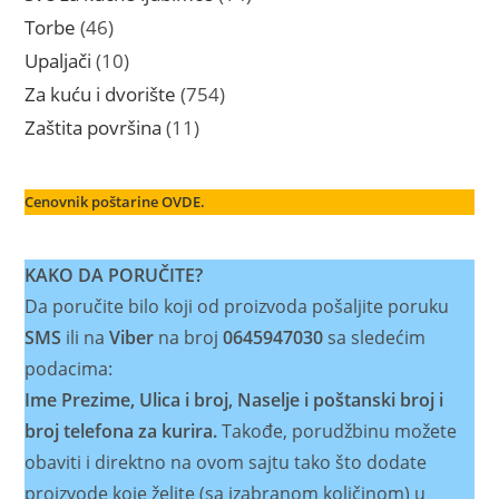
proizvoda
46
Torbe
46
proizvoda
10
Upaljači
10
proizvoda
754
Za kuću i dvorište
754
proizvoda
11
Zaštita površina
11
proizvoda
Cenovnik poštarine OVDE.
KAKO DA PORUČITE?
Da poručite bilo koji od proizvoda pošaljite poruku
SMS
ili na
Viber
na broj
0645947030
sa sledećim
podacima:
Ime Prezime, Ulica i broj, Naselje i poštanski broj i
broj telefona za kurira.
Takođe, porudžbinu možete
obaviti i direktno na ovom sajtu tako što dodate
proizvode koje želite (sa izabranom količinom) u