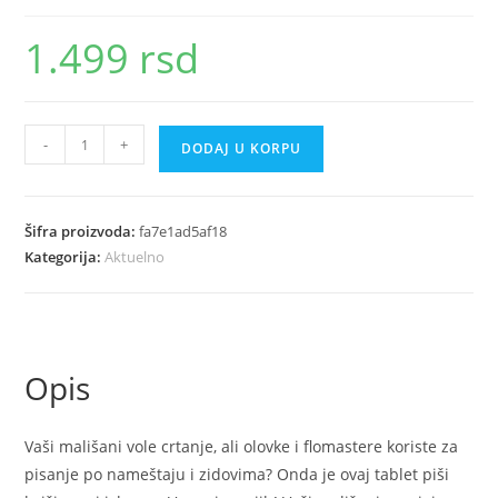
1.499
rsd
Pisi
-
+
DODAJ U KORPU
brisi
tabla
12
Šifra proizvoda:
fa7e1ad5af18
LCD
Kategorija:
Aktuelno
writing
board
tablet
količina
Opis
Vaši mališani vole crtanje, ali olovke i flomastere koriste za
pisanje po nameštaju i zidovima? Onda je ovaj tablet piši