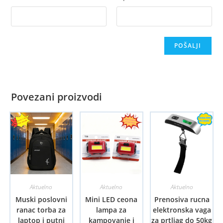
Povezani proizvodi
Aktuelno
Aktuelno
Aktuelno
Muski poslovni
Mini LED ceona
Prenosiva rucna
ranac torba za
lampa za
elektronska vaga
laptop i putni
kampovanje i
za prtljag do 50kg