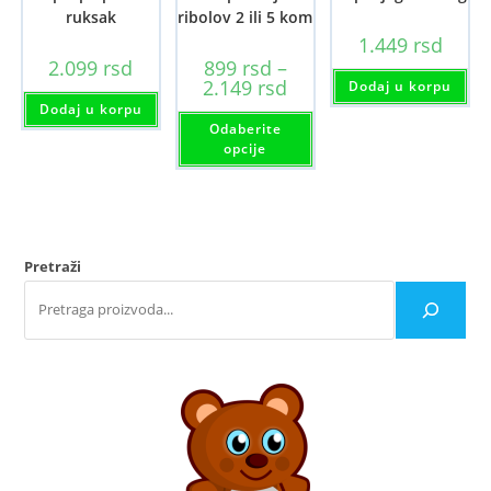
ruksak
ribolov 2 ili 5 kom
1.449
rsd
2.099
rsd
899
rsd
–
Raspon
2.149
rsd
Dodaj u korpu
cena:
Dodaj u korpu
od
Ovaj
Odaberite
899 rsd
proizvod
do
ima
opcije
2.149 rsd
više
varijanti.
Opcije
mogu
biti
izabrane
na
Pretraži
stranici
proizvoda.