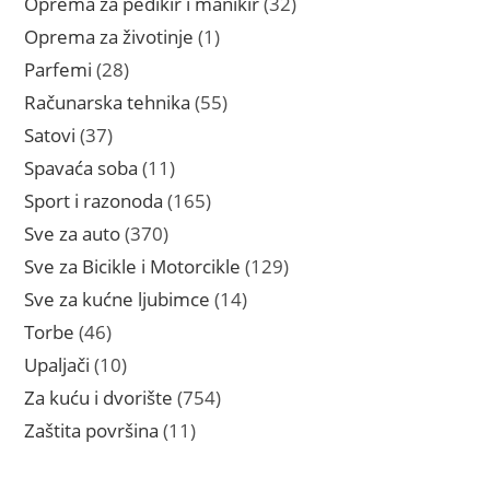
32
Oprema za pedikir i manikir
32
proizvoda
1
Oprema za životinje
1
proizvod
28
Parfemi
28
proizvoda
55
Računarska tehnika
55
proizvoda
37
Satovi
37
proizvoda
11
Spavaća soba
11
proizvoda
165
Sport i razonoda
165
proizvoda
370
Sve za auto
370
proizvoda
129
Sve za Bicikle i Motorcikle
129
proizvoda
14
Sve za kućne ljubimce
14
proizvoda
46
Torbe
46
proizvoda
10
Upaljači
10
proizvoda
754
Za kuću i dvorište
754
proizvoda
11
Zaštita površina
11
proizvoda