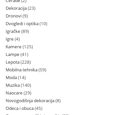
Cerade
2
proizvoda
23
Dekoracija
23
proizvoda
9
Dronovi
9
proizvoda
10
Dvogledi i optika
10
proizvoda
89
Igračke
89
proizvoda
4
Igre
4
proizvoda
125
Kamere
125
proizvoda
41
Lampe
41
proizvod
228
Lepota
228
proizvoda
59
Mobilna tehnika
59
proizvoda
14
Moda
14
proizvoda
140
Muzika
140
proizvoda
29
Naocare
29
proizvoda
8
Novogodišnja dekoracija
8
proizvoda
45
Odeca i obuca
45
proizvoda