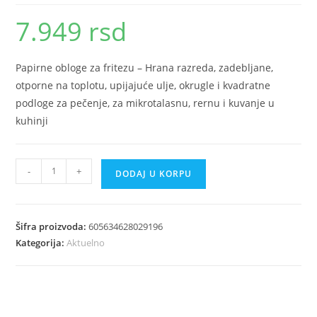
7.949
rsd
Papirne obloge za fritezu – Hrana razreda, zadebljane,
otporne na toplotu, upijajuće ulje, okrugle i kvadratne
podloge za pečenje, za mikrotalasnu, rernu i kuvanje u
kuhinji
Papirne
-
+
DODAJ U KORPU
obloge
za
fritezu
Šifra proizvoda:
605634628029196
otporne
Kategorija:
Aktuelno
na
toplotu
okrugle
količina