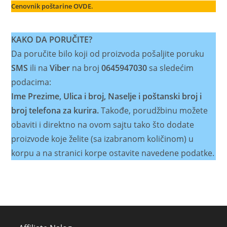
Cenovnik poštarine OVDE.
KAKO DA PORUČITE?
Da poručite bilo koji od proizvoda pošaljite poruku
SMS
ili na
Viber
na broj
0645947030
sa sledećim
podacima:
Ime Prezime, Ulica i broj, Naselje i poštanski broj i
broj telefona za kurira.
Takođe, porudžbinu možete
obaviti i direktno na ovom sajtu tako što dodate
proizvode koje želite (sa izabranom količinom) u
korpu a na stranici korpe ostavite navedene podatke.