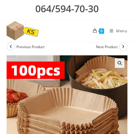
Skip
064/594-70-30
to
content
Menu
0
Previous Product
Next Product