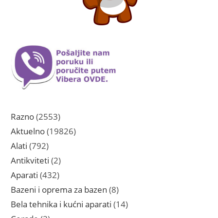
2553
Razno
2553
proizvoda
19826
Aktuelno
19826
proizvoda
792
Alati
792
proizvoda
2
Antikviteti
2
proizvoda
432
Aparati
432
proizvoda
8
Bazeni i oprema za bazen
8
proizvoda
14
Bela tehnika i kućni aparati
14
proizvoda
2