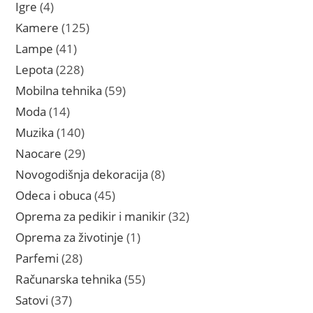
proizvoda
4
Igre
4
proizvoda
125
Kamere
125
proizvoda
41
Lampe
41
proizvod
228
Lepota
228
proizvoda
59
Mobilna tehnika
59
proizvoda
14
Moda
14
proizvoda
140
Muzika
140
proizvoda
29
Naocare
29
proizvoda
8
Novogodišnja dekoracija
8
proizvoda
45
Odeca i obuca
45
proizvoda
32
Oprema za pedikir i manikir
32
proizvoda
1
Oprema za životinje
1
proizvod
28
Parfemi
28
proizvoda
55
Računarska tehnika
55
proizvoda
37
Satovi
37