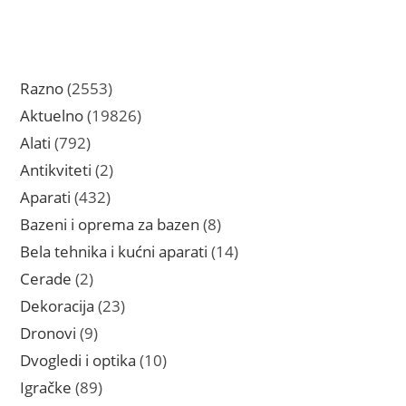
2553
Razno
2553
proizvoda
19826
Aktuelno
19826
proizvoda
792
Alati
792
proizvoda
2
Antikviteti
2
proizvoda
432
Aparati
432
proizvoda
8
Bazeni i oprema za bazen
8
proizvoda
14
Bela tehnika i kućni aparati
14
proizvoda
2
Cerade
2
proizvoda
23
Dekoracija
23
proizvoda
9
Dronovi
9
proizvoda
10
Dvogledi i optika
10
proizvoda
89
Igračke
89