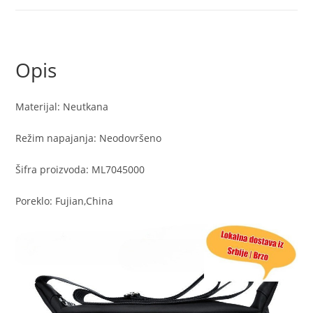
rame
i
preko
Opis
tela
količina
Materijal: Neutkana
Režim napajanja: Neodovršeno
Šifra proizvoda: ML7045000
Poreklo: Fujian,China