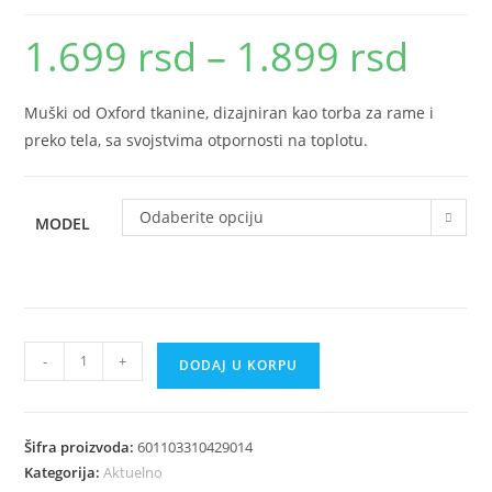
1.699
rsd
–
1.899
rsd
Raspon
cena:
od
1.699 rsd
do
Muški od Oxford tkanine, dizajniran kao torba za rame i
1.899 rsd
preko tela, sa svojstvima otpornosti na toplotu.
Odaberite opciju
MODEL
Muski
-
+
DODAJ U KORPU
od
Oxford
tkanine
Šifra proizvoda:
601103310429014
torba
Kategorija:
Aktuelno
za