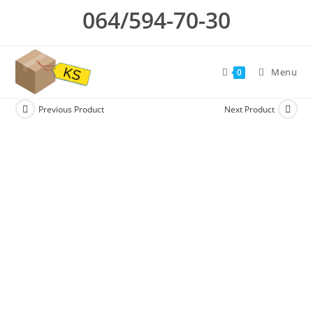
Skip
064/594-70-30
to
content
Menu
0
Previous Product
Next Product