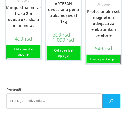
Aktuelno
ARTEFAN
Aktuelno
Kompaktna metar
dvostrana pena
Profesionalni set
traka 2m
traka nosivost
magnetnih
dvostruka skala
1kg
odvijaca za
mini merac
elektroniku i
399
rsd
–
telefone
499
rsd
Raspon
1.099
rsd
cena:
Ovaj
od
Ovaj
549
rsd
Odaberite
proizvod
Odaberite
399 rsd
proizvod
ima
opcije
do
ima
opcije
više
1.099 rsd
više
Dodaj u korpu
varijanti.
varijanti.
Opcije
Opcije
mogu
mogu
biti
biti
izabrane
izabrane
na
na
stranici
stranici
Pretraži
proizvoda.
proizvoda.