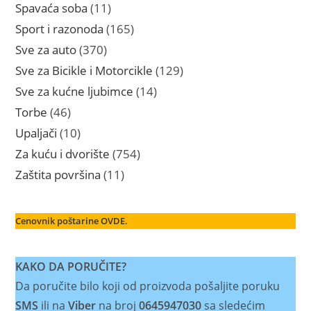
proizvoda
11
Spavaća soba
11
proizvoda
165
Sport i razonoda
165
proizvoda
370
Sve za auto
370
proizvoda
129
Sve za Bicikle i Motorcikle
129
proizvoda
14
Sve za kućne ljubimce
14
proizvoda
46
Torbe
46
proizvoda
10
Upaljači
10
proizvoda
754
Za kuću i dvorište
754
proizvoda
11
Zaštita površina
11
proizvoda
Cenovnik poštarine OVDE.
KAKO DA PORUČITE?
Da poručite bilo koji od proizvoda pošaljite poruku
SMS
ili na
Viber
na broj
0645947030
sa sledećim