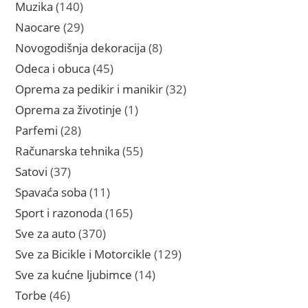
proizvoda
140
Muzika
140
proizvoda
29
Naocare
29
proizvoda
8
Novogodišnja dekoracija
8
proizvoda
45
Odeca i obuca
45
proizvoda
32
Oprema za pedikir i manikir
32
proizvoda
1
Oprema za životinje
1
proizvod
28
Parfemi
28
proizvoda
55
Računarska tehnika
55
proizvoda
37
Satovi
37
proizvoda
11
Spavaća soba
11
proizvoda
165
Sport i razonoda
165
proizvoda
370
Sve za auto
370
proizvoda
129
Sve za Bicikle i Motorcikle
129
proizvoda
14
Sve za kućne ljubimce
14
proizvoda
46
Torbe
46