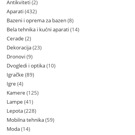
2
Antikviteti
2
proizvoda
432
Aparati
432
proizvoda
8
Bazeni i oprema za bazen
8
proizvoda
14
Bela tehnika i kućni aparati
14
proizvoda
2
Cerade
2
proizvoda
23
Dekoracija
23
proizvoda
9
Dronovi
9
proizvoda
10
Dvogledi i optika
10
proizvoda
89
Igračke
89
proizvoda
4
Igre
4
proizvoda
125
Kamere
125
proizvoda
41
Lampe
41
proizvod
228
Lepota
228
proizvoda
59
Mobilna tehnika
59
proizvoda
14
Moda
14