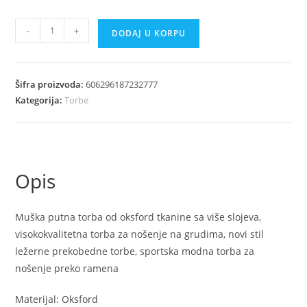
Muška
-
+
DODAJ U KORPU
putna
torba
od
Šifra proizvoda:
606296187232777
oksford
Kategorija:
Torbe
tkanine
sa
više
slojeva
Opis
količina
Muška putna torba od oksford tkanine sa više slojeva,
visokokvalitetna torba za nošenje na grudima, novi stil
ležerne prekobedne torbe, sportska modna torba za
nošenje preko ramena
Materijal: Oksford