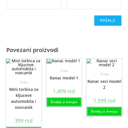
Povezani proizvodi
Torbe
Torbe
Ranac model 1
Ranac veci model
Torbe
2
Mini torbica za
1.499
rsd
kljuceve
1.599
rsd
automobila i
Dodaj u korpu
novcanik
Dodaj u korpu
399
rsd