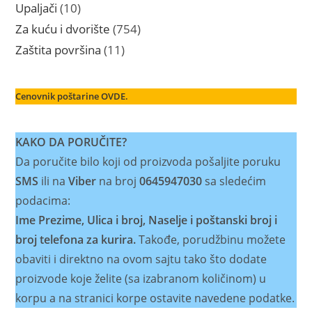
proizvoda
10
Upaljači
10
proizvoda
754
Za kuću i dvorište
754
proizvoda
11
Zaštita površina
11
proizvoda
Cenovnik poštarine OVDE.
KAKO DA PORUČITE?
Da poručite bilo koji od proizvoda pošaljite poruku
SMS
ili na
Viber
na broj
0645947030
sa sledećim
podacima:
Ime Prezime, Ulica i broj, Naselje i poštanski broj i
broj telefona za kurira.
Takođe, porudžbinu možete
obaviti i direktno na ovom sajtu tako što dodate
proizvode koje želite (sa izabranom količinom) u
korpu a na stranici korpe ostavite navedene podatke.