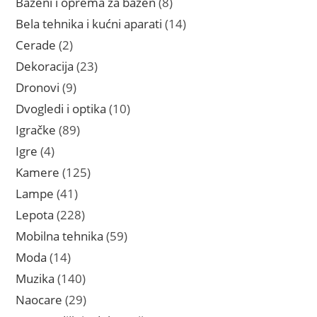
8
Bazeni i oprema za bazen
8
proizvoda
14
Bela tehnika i kućni aparati
14
proizvoda
2
Cerade
2
proizvoda
23
Dekoracija
23
proizvoda
9
Dronovi
9
proizvoda
10
Dvogledi i optika
10
proizvoda
89
Igračke
89
proizvoda
4
Igre
4
proizvoda
125
Kamere
125
proizvoda
41
Lampe
41
proizvod
228
Lepota
228
proizvoda
59
Mobilna tehnika
59
proizvoda
14
Moda
14
proizvoda
140
Muzika
140
proizvoda
29
Naocare
29
proizvoda