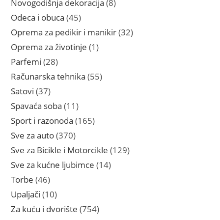
8
Novogodišnja dekoracija
8
proizvoda
45
Odeca i obuca
45
proizvoda
32
Oprema za pedikir i manikir
32
proizvoda
1
Oprema za životinje
1
proizvod
28
Parfemi
28
proizvoda
55
Računarska tehnika
55
proizvoda
37
Satovi
37
proizvoda
11
Spavaća soba
11
proizvoda
165
Sport i razonoda
165
proizvoda
370
Sve za auto
370
proizvoda
129
Sve za Bicikle i Motorcikle
129
proizvoda
14
Sve za kućne ljubimce
14
proizvoda
46
Torbe
46
proizvoda
10
Upaljači
10
proizvoda
754
Za kuću i dvorište
754
proizvoda