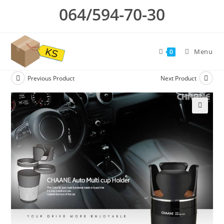
Skip
064/594-70-30
to
content
Menu
0
Previous Product
Next Product
🔍