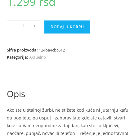
1.299
rsd
Multimedijalni
-
+
DODAJ U KORPU
drzac
za
casu
Šifra proizvoda:
124ba4cbc612
količina
Kategorija:
Aktuelno
Opis
Ako ste u stalnoj žurbi, ne stižete kod kuće ni jutarnju kafu
da popijete, pa usput i zaboravljate gde ste ostavili stvari
koje su Vam neophodne za taj dan, kao što su ključevi,
naočare, punjač, novac ili telefon – rešenje je jednostavno!