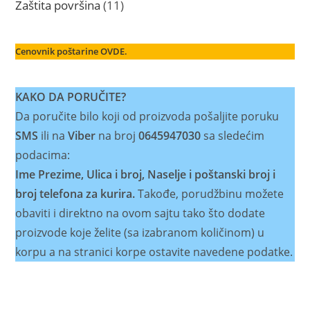
11
Zaštita površina
11
proizvoda
Cenovnik poštarine OVDE.
KAKO DA PORUČITE?
Da poručite bilo koji od proizvoda pošaljite poruku
SMS
ili na
Viber
na broj
0645947030
sa sledećim
podacima:
Ime Prezime, Ulica i broj, Naselje i poštanski broj i
broj telefona za kurira.
Takođe, porudžbinu možete
obaviti i direktno na ovom sajtu tako što dodate
proizvode koje želite (sa izabranom količinom) u
korpu a na stranici korpe ostavite navedene podatke.