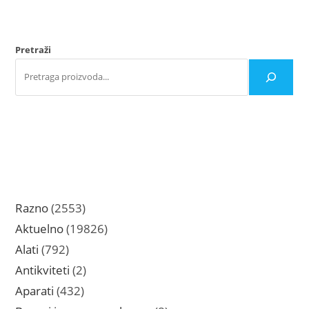
Opc
mo
bit
iz
na
Pretraži
str
pro
2553
Razno
2553
proizvoda
19826
Aktuelno
19826
proizvoda
792
Alati
792
proizvoda
2
Antikviteti
2
proizvoda
432
Aparati
432
proizvoda