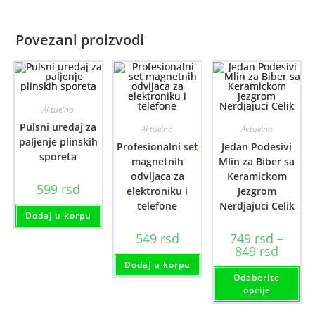
Povezani proizvodi
Aktuelno
Pulsni uredaj za
Aktuelno
Aktuelno
paljenje plinskih
Profesionalni set
Jedan Podesivi
sporeta
magnetnih
Mlin za Biber sa
odvijaca za
Keramickom
599
rsd
elektroniku i
Jezgrom
telefone
Nerdjajuci Celik
Dodaj u korpu
549
rsd
749
rsd
–
Raspon
849
rsd
cena:
Dodaj u korpu
od
Ov
Odaberite
749 rsd
pr
do
im
opcije
849 rsd
viš
var