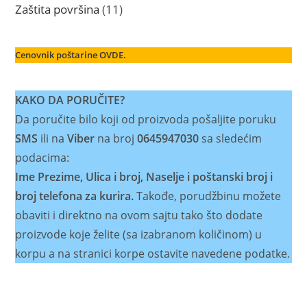
proizvoda
11
Zaštita površina
11
proizvoda
Cenovnik poštarine OVDE.
KAKO DA PORUČITE?
Da poručite bilo koji od proizvoda pošaljite poruku
SMS
ili na
Viber
na broj
0645947030
sa sledećim
podacima:
Ime Prezime, Ulica i broj, Naselje i poštanski broj i
broj telefona za kurira.
Takođe, porudžbinu možete
obaviti i direktno na ovom sajtu tako što dodate
proizvode koje želite (sa izabranom količinom) u
korpu a na stranici korpe ostavite navedene podatke.