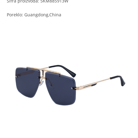
Šifra proizvoda: 5KM885913W
Poreklo: Guangdong,China