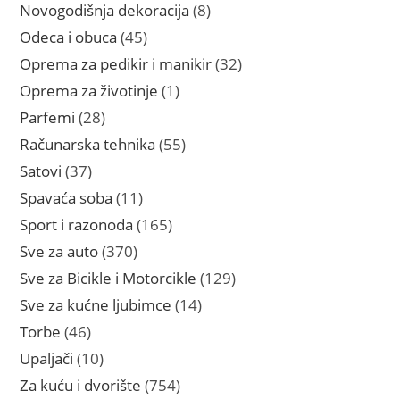
proizvoda
8
Novogodišnja dekoracija
8
proizvoda
45
Odeca i obuca
45
proizvoda
32
Oprema za pedikir i manikir
32
proizvoda
1
Oprema za životinje
1
proizvod
28
Parfemi
28
proizvoda
55
Računarska tehnika
55
proizvoda
37
Satovi
37
proizvoda
11
Spavaća soba
11
proizvoda
165
Sport i razonoda
165
proizvoda
370
Sve za auto
370
proizvoda
129
Sve za Bicikle i Motorcikle
129
proizvoda
14
Sve za kućne ljubimce
14
proizvoda
46
Torbe
46
proizvoda
10
Upaljači
10
proizvoda
754
Za kuću i dvorište
754