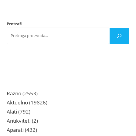
biti
bit
izabrane
iz
na
na
stranici
str
proizvoda.
pro
Pretraži
2553
Razno
2553
proizvoda
19826
Aktuelno
19826
proizvoda
792
Alati
792
proizvoda
2
Antikviteti
2
proizvoda
432
Aparati
432