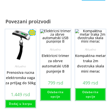
Povezani proizvodi
Aktuelno
Aktuelno
Elektricni trimer
Kompaktna metar
za obrve
traka 2m
automatski USB
dvostruka skala
Aktuelno
punjenje B
mini merac
Prenosiva rucna
elektronska vaga
799
rsd
499
rsd
za prtljag do 50kg
Ovaj
Ov
Odaberite
Odaberite
proizvod
pr
1.449
rsd
ima
im
opcije
opcije
više
viš
varijanti.
var
Dodaj u korpu
Opcije
Opc
mogu
mo