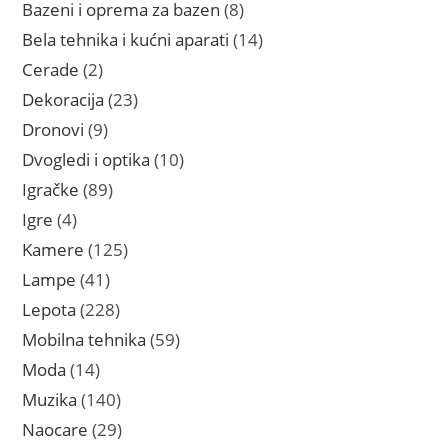
proizvoda
8
Bazeni i oprema za bazen
8
proizvoda
14
Bela tehnika i kućni aparati
14
proizvoda
2
Cerade
2
proizvoda
23
Dekoracija
23
proizvoda
9
Dronovi
9
proizvoda
10
Dvogledi i optika
10
proizvoda
89
Igračke
89
proizvoda
4
Igre
4
proizvoda
125
Kamere
125
proizvoda
41
Lampe
41
proizvod
228
Lepota
228
proizvoda
59
Mobilna tehnika
59
proizvoda
14
Moda
14
proizvoda
140
Muzika
140
proizvoda
29
Naocare
29