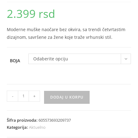
2.399
rsd
Moderne muške naočare bez okvira, sa trendi četvrtastim
dizajnom, savršene za žene koje traže vrhunski stil.
Odaberite opciju
BOJA
Moderne
-
+
DODAJ U KORPU
muske
naocare
bez
Šifra proizvoda:
605573693209737
okvira
Kategorija:
Aktuelno
trendi