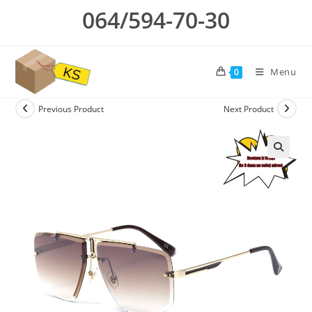
Skip
064/594-70-30
to
content
Menu
0
Previous Product
Next Product