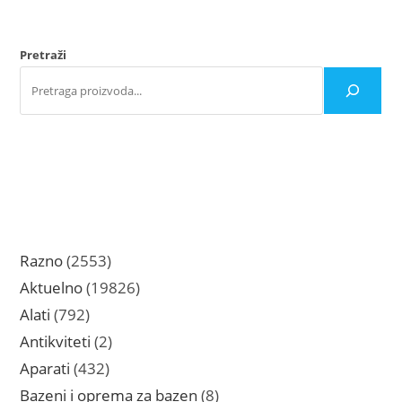
mogu
biti
izabrane
na
Pretraži
stranici
proizvoda.
2553
Razno
2553
proizvoda
19826
Aktuelno
19826
proizvoda
792
Alati
792
proizvoda
2
Antikviteti
2
proizvoda
432
Aparati
432
proizvoda
8
Bazeni i oprema za bazen
8