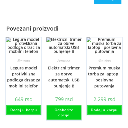
Povezani proizvodi
Aktuelno
Aktuelno
Aktuelno
Legura model
Elektricni trimer
Premium muska
protivklizna
za obrve
torba za laptop i
podloga drzac za
automatski USB
poslovna
mobilni telefon
punjenje B
putovanja
649
rsd
799
rsd
2.299
rsd
Ovaj
Dodaj u korpu
Odaberite
Dodaj u korpu
proizvod
ima
opcije
više
varijanti.
Opcije