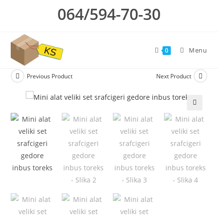
Skip
064/594-70-30
to
content
Menu
0
Previous Product
Next Product
🔍