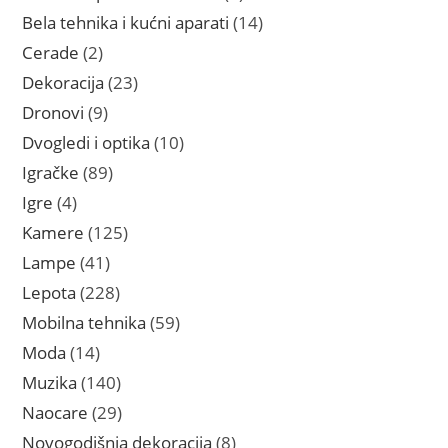
proizvoda
14
Bela tehnika i kućni aparati
14
proizvoda
2
Cerade
2
proizvoda
23
Dekoracija
23
proizvoda
9
Dronovi
9
proizvoda
10
Dvogledi i optika
10
proizvoda
89
Igračke
89
proizvoda
4
Igre
4
proizvoda
125
Kamere
125
proizvoda
41
Lampe
41
proizvod
228
Lepota
228
proizvoda
59
Mobilna tehnika
59
proizvoda
14
Moda
14
proizvoda
140
Muzika
140
proizvoda
29
Naocare
29
proizvoda
8
Novogodišnja dekoracija
8