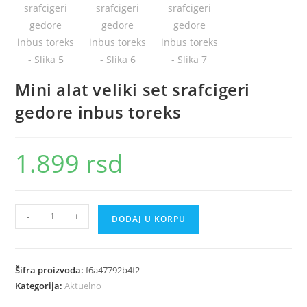
Mini alat veliki set srafcigeri
gedore inbus toreks
1.899
rsd
Mini
-
+
DODAJ U KORPU
alat
veliki
set
Šifra proizvoda:
f6a47792b4f2
srafcigeri
Kategorija:
Aktuelno
gedore