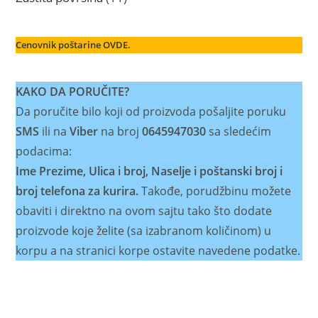
proizvoda
Cenovnik poštarine OVDE.
KAKO DA PORUČITE?
Da poručite bilo koji od proizvoda pošaljite poruku
SMS
ili na
Viber
na broj
0645947030
sa sledećim
podacima:
Ime Prezime, Ulica i broj, Naselje i poštanski broj i
broj telefona za kurira.
Takođe, porudžbinu možete
obaviti i direktno na ovom sajtu tako što dodate
proizvode koje želite (sa izabranom količinom) u
korpu a na stranici korpe ostavite navedene podatke.