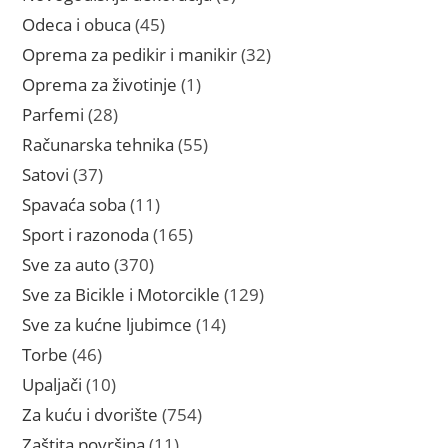
proizvoda
45
Odeca i obuca
45
proizvoda
32
Oprema za pedikir i manikir
32
proizvoda
1
Oprema za životinje
1
proizvod
28
Parfemi
28
proizvoda
55
Računarska tehnika
55
proizvoda
37
Satovi
37
proizvoda
11
Spavaća soba
11
proizvoda
165
Sport i razonoda
165
proizvoda
370
Sve za auto
370
proizvoda
129
Sve za Bicikle i Motorcikle
129
proizvoda
14
Sve za kućne ljubimce
14
proizvoda
46
Torbe
46
proizvoda
10
Upaljači
10
proizvoda
754
Za kuću i dvorište
754
proizvoda
11
Zaštita površina
11