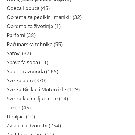
proizvoda
45
Odeca i obuca
45
proizvoda
32
Oprema za pedikir i manikir
32
proizvoda
1
Oprema za životinje
1
proizvod
28
Parfemi
28
proizvoda
55
Računarska tehnika
55
proizvoda
37
Satovi
37
proizvoda
11
Spavaća soba
11
proizvoda
165
Sport i razonoda
165
proizvoda
370
Sve za auto
370
proizvoda
129
Sve za Bicikle i Motorcikle
129
proizvoda
14
Sve za kućne ljubimce
14
proizvoda
46
Torbe
46
proizvoda
10
Upaljači
10
proizvoda
754
Za kuću i dvorište
754
proizvoda
11
Zaštita površina
11