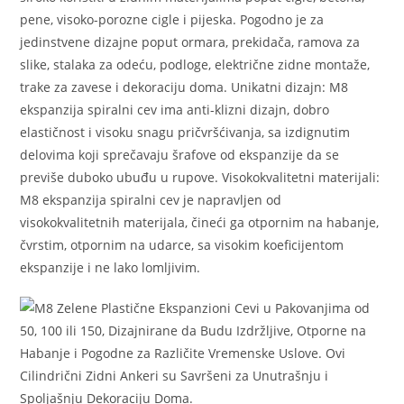
pene, visoko-porozne cigle i pijeska. Pogodno je za
jedinstvene dizajne poput ormara, prekidača, ramova za
slike, stalaka za odeću, podloge, električne zidne montaže,
trake za zavese i dekoraciju doma. Unikatni dizajn: M8
ekspanzija spiralni cev ima anti-klizni dizajn, dobro
elastičnost i visoku snagu pričvršćivanja, sa izdignutim
delovima koji sprečavaju šrafove od ekspanzije da se
previše duboko ubuđu u rupove. Visokokvalitetni materijali:
M8 ekspanzija spiralni cev je napravljen od
visokokvalitetnih materijala, čineći ga otpornim na habanje,
čvrstim, otpornim na udarce, sa visokim koeficijentom
ekspanzije i ne lako lomljivim.