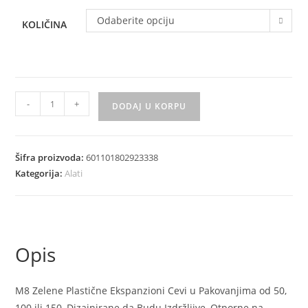
Odaberite opciju
KOLIČINA
M8
-
+
DODAJ U KORPU
Zelene
Plasticne
Ekspanzioni
Šifra proizvoda:
601101802923338
Cevi
Kategorija:
Alati
set
50
100
150
Opis
količina
M8 Zelene Plastične Ekspanzioni Cevi u Pakovanjima od 50,
100 ili 150, Dizajnirane da Budu Izdržljive, Otporne na