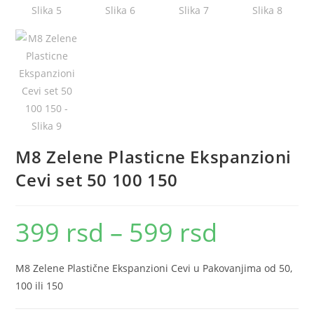
M8 Zelene Plasticne Ekspanzioni
Cevi set 50 100 150
399
rsd
–
599
rsd
Raspon
cena:
od
399 rsd
do
M8 Zelene Plastične Ekspanzioni Cevi u Pakovanjima od 50,
599 rsd
100 ili 150