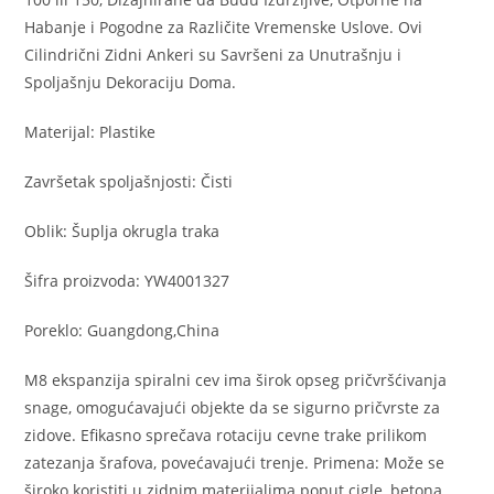
Habanje i Pogodne za Različite Vremenske Uslove. Ovi
Cilindrični Zidni Ankeri su Savršeni za Unutrašnju i
Spoljašnju Dekoraciju Doma.
Materijal: Plastike
Završetak spoljašnjosti: Čisti
Oblik: Šuplja okrugla traka
Šifra proizvoda: YW4001327
Poreklo: Guangdong,China
M8 ekspanzija spiralni cev ima širok opseg pričvršćivanja
snage, omogućavajući objekte da se sigurno pričvrste za
zidove. Efikasno sprečava rotaciju cevne trake prilikom
zatezanja šrafova, povećavajući trenje. Primena: Može se
široko koristiti u zidnim materijalima poput cigle, betona,