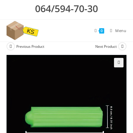
Skip
064/594-70-30
to
content
Menu
0
Previous Product
Next Product
🔍