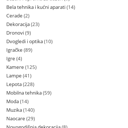
proizvoda
14
Bela tehnika i kućni aparati
14
proizvoda
2
Cerade
2
proizvoda
23
Dekoracija
23
proizvoda
9
Dronovi
9
proizvoda
10
Dvogledi i optika
10
proizvoda
89
Igračke
89
proizvoda
4
Igre
4
proizvoda
125
Kamere
125
proizvoda
41
Lampe
41
proizvod
228
Lepota
228
proizvoda
59
Mobilna tehnika
59
proizvoda
14
Moda
14
proizvoda
140
Muzika
140
proizvoda
29
Naocare
29
proizvoda
8
Novogodišnja dekoracija
8