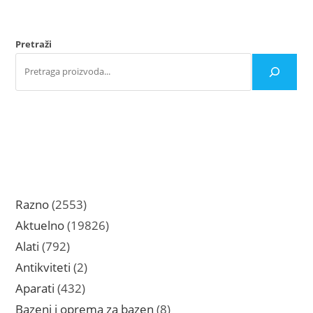
Pretraži
2553
Razno
2553
proizvoda
19826
Aktuelno
19826
proizvoda
792
Alati
792
proizvoda
2
Antikviteti
2
proizvoda
432
Aparati
432
proizvoda
8
Bazeni i oprema za bazen
8