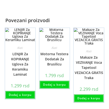
Povezani proizvodi
Alati
Alati
Alati
LENJIR Za
Motorna Testera
Makaze Za
KOPIRANJE
Dodatak Za
VEZIVANJE Voca
Uglova Za
Brusilicu
Tapetool
Keramiku
VEZACICA GRATIS
Laminat
1.799
rsd
Traka
Dodaj u korpu
1.299
rsd
2.299
rsd
Dodaj u korpu
Dodaj u korpu