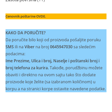
proizvoda
Cenovnik poštarine OVDE.
KAKO DA PORUČITE?
Da poručite bilo koji od proizvoda pošaljite poruku
SMS
ili na
Viber
na broj
0645947030
sa sledećim
podacima:
Ime Prezime, Ulica i broj, Naselje i poštanski broj i
broj telefona za kurira.
Takođe, porudžbinu možete
obaviti i direktno na ovom sajtu tako što dodate
proizvode koje želite (sa izabranom količinom) u
korpu a na stranici korpe ostavite navedene podatke.