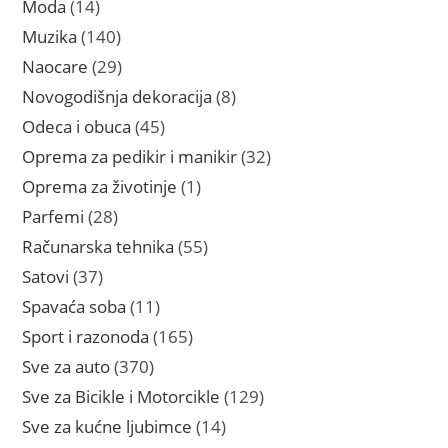
14
Moda
14
proizvoda
140
Muzika
140
proizvoda
29
Naocare
29
proizvoda
8
Novogodišnja dekoracija
8
proizvoda
45
Odeca i obuca
45
proizvoda
32
Oprema za pedikir i manikir
32
proizvoda
1
Oprema za životinje
1
proizvod
28
Parfemi
28
proizvoda
55
Računarska tehnika
55
proizvoda
37
Satovi
37
proizvoda
11
Spavaća soba
11
proizvoda
165
Sport i razonoda
165
proizvoda
370
Sve za auto
370
proizvoda
129
Sve za Bicikle i Motorcikle
129
proizvoda
14
Sve za kućne ljubimce
14