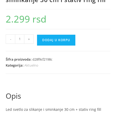
2.299
rsd
Led
-
+
DODAJ U KORPU
svetlo
za
slikanje
Šifra proizvoda:
d28f9cf2198c
i
Kategorija:
Aktuelno
sminkanje
30
cm
i
Opis
stativ
ring
fill
Led svetlo za slikanje i sminkanje 30 cm + stativ ring fill
količina