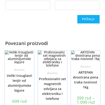
Povezani proizvodi
Aktuelno
Aktuelno
ARTEFAN
Aktuelno
Veliki trouglasti
dvostrana pena
Profesionalni set
lenjir od
traka nosivost
magnetnih
aluminijumske
1kg
odvijaca za
legure
elektroniku i
399
rsd
–
telefone
699
rsd
Raspo
1.099
rsd
cena: