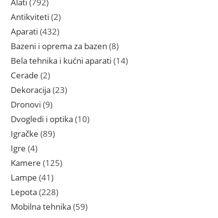
792
Alati
792
proizvoda
2
Antikviteti
2
proizvoda
432
Aparati
432
proizvoda
8
Bazeni i oprema za bazen
8
proizvoda
14
Bela tehnika i kućni aparati
14
proizvoda
2
Cerade
2
proizvoda
23
Dekoracija
23
proizvoda
9
Dronovi
9
proizvoda
10
Dvogledi i optika
10
proizvoda
89
Igračke
89
proizvoda
4
Igre
4
proizvoda
125
Kamere
125
proizvoda
41
Lampe
41
proizvod
228
Lepota
228
proizvoda
59
Mobilna tehnika
59
proizvoda