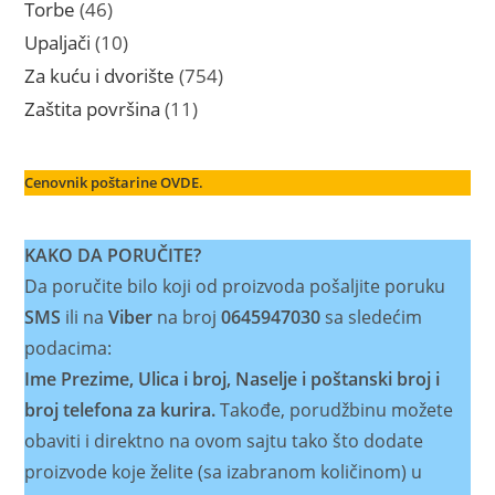
proizvoda
46
Torbe
46
proizvoda
10
Upaljači
10
proizvoda
754
Za kuću i dvorište
754
proizvoda
11
Zaštita površina
11
proizvoda
Cenovnik poštarine OVDE.
KAKO DA PORUČITE?
Da poručite bilo koji od proizvoda pošaljite poruku
SMS
ili na
Viber
na broj
0645947030
sa sledećim
podacima:
Ime Prezime, Ulica i broj, Naselje i poštanski broj i
broj telefona za kurira.
Takođe, porudžbinu možete
obaviti i direktno na ovom sajtu tako što dodate
proizvode koje želite (sa izabranom količinom) u