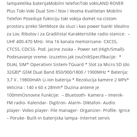
lampaVelika baterijaMobilni telefonToki vokiLAND ROVER
Plus Toki-Voki Dual Sim-! Nov i Veoma Kvalitetan Mobilni
Telefon Poseduje fuknciju toki vokija domet na cistom
prostoru preko 5kmMoze da sluzi i kao power bank! Idealno
za Lov, Ribolov i za Gradilista! Karakteristike radio stanice: –
UHF 400-470 MHz- Ima 16 kanala memorisane- CXCSS,
CTCSS, CDCSS- Pod. jacine zvuka – Power set (High/Small)-
Podesavanje vreme- Izuzetno jak zvučnikSpecifikacije: *
DUAL SIM* Operativni Sistem-TGuard * Slot za Micro SD (do
32GB)* GSM Dual Band 850/900/1800 / 1900MHz * Baterija:
3,7 V , 19800mAh Li-Ion baterija * Rezolucija kamere 2 MPx*
Velicina : 140 x 60 x 28mm* Duzina antene je
100mmOsnovne Funkcije: – Bluetooth- Kamera – Imenik-
FM radio- Kalendar- Digitron- Alarm- Diktafon- Audio
player- Video player- File manager- Organizer- Profile- Igrice
– Poruke- Built-in baterijska lampa- Internet servis