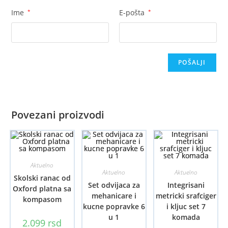
Ime
*
E-pošta
*
Povezani proizvodi
Aktuelno
Aktuelno
Aktuelno
Skolski ranac od
Set odvijaca za
Integrisani
Oxford platna sa
mehanicare i
metricki srafciger
kompasom
kucne popravke 6
i kljuc set 7
u 1
komada
2.099
rsd