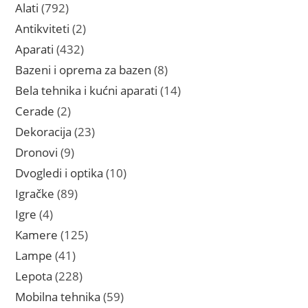
proizvoda
792
Alati
792
proizvoda
2
Antikviteti
2
proizvoda
432
Aparati
432
proizvoda
8
Bazeni i oprema za bazen
8
proizvoda
14
Bela tehnika i kućni aparati
14
proizvoda
2
Cerade
2
proizvoda
23
Dekoracija
23
proizvoda
9
Dronovi
9
proizvoda
10
Dvogledi i optika
10
proizvoda
89
Igračke
89
proizvoda
4
Igre
4
proizvoda
125
Kamere
125
proizvoda
41
Lampe
41
proizvod
228
Lepota
228
proizvoda
59
Mobilna tehnika
59