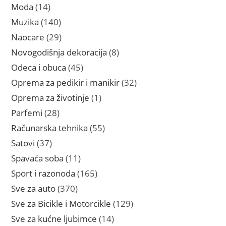
proizvoda
14
Moda
14
proizvoda
140
Muzika
140
proizvoda
29
Naocare
29
proizvoda
8
Novogodišnja dekoracija
8
proizvoda
45
Odeca i obuca
45
proizvoda
32
Oprema za pedikir i manikir
32
proizvoda
1
Oprema za životinje
1
proizvod
28
Parfemi
28
proizvoda
55
Računarska tehnika
55
proizvoda
37
Satovi
37
proizvoda
11
Spavaća soba
11
proizvoda
165
Sport i razonoda
165
proizvoda
370
Sve za auto
370
proizvoda
129
Sve za Bicikle i Motorcikle
129
proizvoda
14
Sve za kućne ljubimce
14