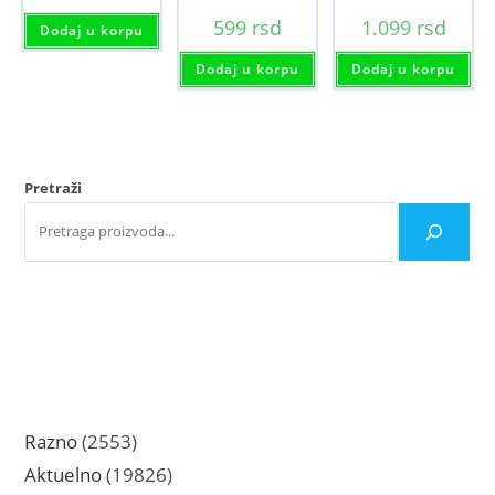
599
rsd
1.099
rsd
Dodaj u korpu
Dodaj u korpu
Dodaj u korpu
Pretraži
2553
Razno
2553
proizvoda
19826
Aktuelno
19826