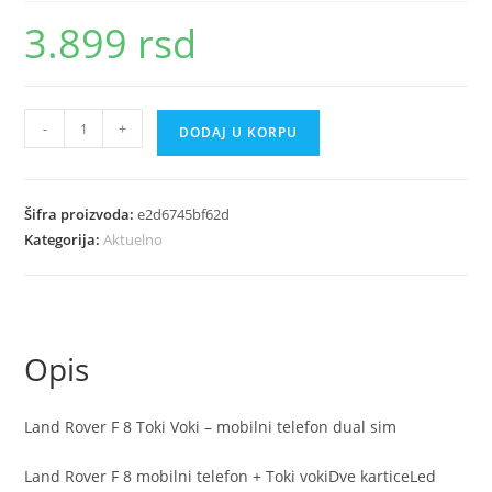
3.899
rsd
Land
-
+
DODAJ U KORPU
Rover
F
8
Šifra proizvoda:
e2d6745bf62d
Toki
Kategorija:
Aktuelno
Voki
mobilni
telefon
dual
Opis
sim
količina
Land Rover F 8 Toki Voki – mobilni telefon dual sim
Land Rover F 8 mobilni telefon + Toki vokiDve karticeLed