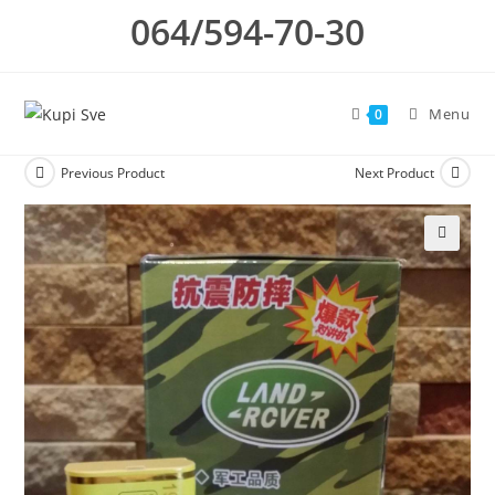
Skip
064/594-70-30
to
content
Menu
0
Previous Product
Next Product
🔍