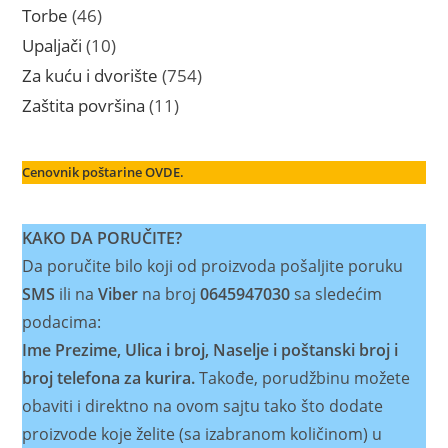
proizvoda
46
Torbe
46
proizvoda
10
Upaljači
10
proizvoda
754
Za kuću i dvorište
754
proizvoda
11
Zaštita površina
11
proizvoda
Cenovnik poštarine OVDE.
KAKO DA PORUČITE?
Da poručite bilo koji od proizvoda pošaljite poruku
SMS
ili na
Viber
na broj
0645947030
sa sledećim
podacima:
Ime Prezime, Ulica i broj, Naselje i poštanski broj i
broj telefona za kurira.
Takođe, porudžbinu možete
obaviti i direktno na ovom sajtu tako što dodate
proizvode koje želite (sa izabranom količinom) u