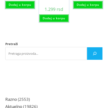
Dodaj u korpu
Dodaj u korpu
1.299
rsd
Dodaj u korpu
Pretraži
2553
Razno
2553
proizvoda
19826
Aktuelno
19826