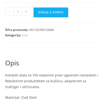
Komplet
-
+
DODAJ U KORPU
alata
sa
105-
Šifra proizvoda:
601102700125690
stepenim
Kategorija:
Alati
pravi
ugaonom
nastavkom
i
Opis
fleksibilnim
produžetkom
za
Komplet alata sa 105-stepenim pravi ugaonom nastavkom i
bušilicu
fleksibilnim produžetkom za bušilicu, adapterom za
količina
šrafciger i utičnicama
Materijal: Clad Steel