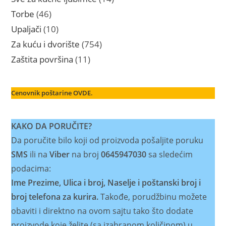
proizvoda
46
Torbe
46
proizvoda
10
Upaljači
10
proizvoda
754
Za kuću i dvorište
754
proizvoda
11
Zaštita površina
11
proizvoda
Cenovnik poštarine OVDE.
KAKO DA PORUČITE?
Da poručite bilo koji od proizvoda pošaljite poruku
SMS
ili na
Viber
na broj
0645947030
sa sledećim
podacima:
Ime Prezime, Ulica i broj, Naselje i poštanski broj i
broj telefona za kurira.
Takođe, porudžbinu možete
obaviti i direktno na ovom sajtu tako što dodate
proizvode koje želite (sa izabranom količinom) u