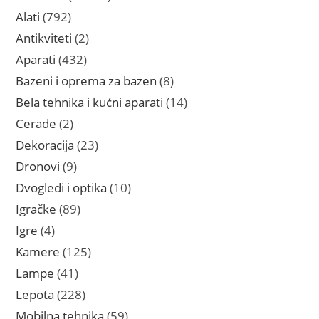
proizvoda
792
Alati
792
proizvoda
2
Antikviteti
2
proizvoda
432
Aparati
432
proizvoda
8
Bazeni i oprema za bazen
8
proizvoda
14
Bela tehnika i kućni aparati
14
proizvoda
2
Cerade
2
proizvoda
23
Dekoracija
23
proizvoda
9
Dronovi
9
proizvoda
10
Dvogledi i optika
10
proizvoda
89
Igračke
89
proizvoda
4
Igre
4
proizvoda
125
Kamere
125
proizvoda
41
Lampe
41
proizvod
228
Lepota
228
proizvoda
59
Mobilna tehnika
59