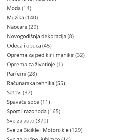
proizvoda
14
Moda
14
proizvoda
140
Muzika
140
proizvoda
29
Naocare
29
proizvoda
8
Novogodišnja dekoracija
8
proizvoda
45
Odeca i obuca
45
proizvoda
32
Oprema za pedikir i manikir
32
proizvoda
1
Oprema za životinje
1
proizvod
28
Parfemi
28
proizvoda
55
Računarska tehnika
55
proizvoda
37
Satovi
37
proizvoda
11
Spavaća soba
11
proizvoda
165
Sport i razonoda
165
proizvoda
370
Sve za auto
370
proizvoda
129
Sve za Bicikle i Motorcikle
129
proizvoda
14
Sve za kućne ljubimce
14