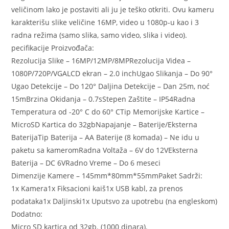
veličinom lako je postaviti ali ju je teško otkriti. Ovu kameru
karakterišu slike veličine 16MP, video u 1080p-u kao i 3
radna režima (samo slika, samo video, slika i video).
pecifikacije Proizvođača:
Rezolucija Slike – 16MP/12MP/8MPRezolucija Videa –
1080P/720P/VGALCD ekran – 2.0 inchUgao Slikanja – Do 90°
Ugao Detekcije – Do 120° Daljina Detekcije – Dan 25m, noć
15mBrzina Okidanja – 0.7sStepen Zaštite – IP54Radna
Temperatura od -20° C do 60° CTip Memorijske Kartice –
MicroSD Kartica do 32gbNapajanje – Baterije/Eksterna
BaterijaTip Baterija – AA Baterije (8 komada) – Ne idu u
paketu sa kameromRadna Voltaža – 6V do 12VEksterna
Baterija – DC 6VRadno Vreme – Do 6 meseci
Dimenzije Kamere – 145mm*80mm*55mmPaket Sadrži:
1x Kamera1x Fiksacioni kaiš1x USB kabl, za prenos
podataka1x Daljinski1x Uputsvo za upotrebu (na engleskom)
Dodatno:
Micro SD kartica od 32gb. (1000 dinara).