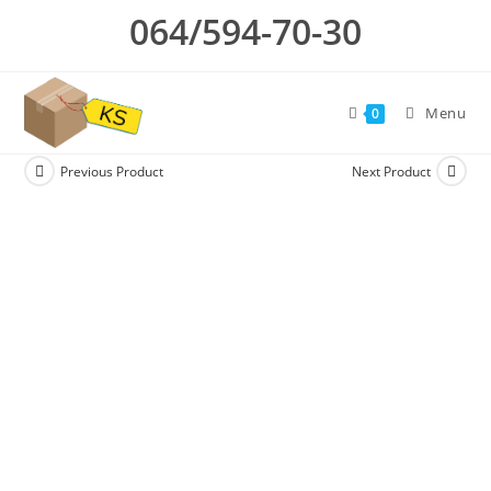
Skip
064/594-70-30
to
content
Menu
0
Previous Product
Next Product