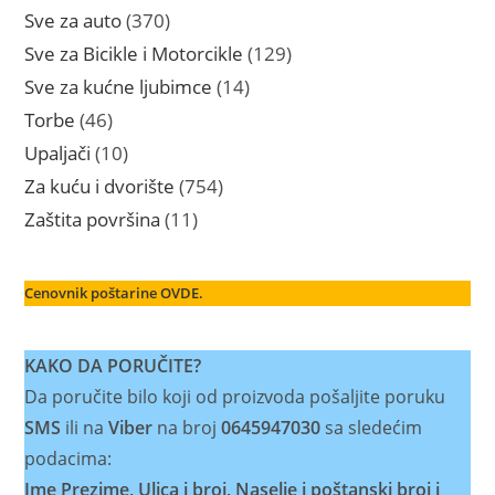
proizvoda
370
Sve za auto
370
proizvoda
129
Sve za Bicikle i Motorcikle
129
proizvoda
14
Sve za kućne ljubimce
14
proizvoda
46
Torbe
46
proizvoda
10
Upaljači
10
proizvoda
754
Za kuću i dvorište
754
proizvoda
11
Zaštita površina
11
proizvoda
Cenovnik poštarine OVDE.
KAKO DA PORUČITE?
Da poručite bilo koji od proizvoda pošaljite poruku
SMS
ili na
Viber
na broj
0645947030
sa sledećim
podacima:
Ime Prezime, Ulica i broj, Naselje i poštanski broj i