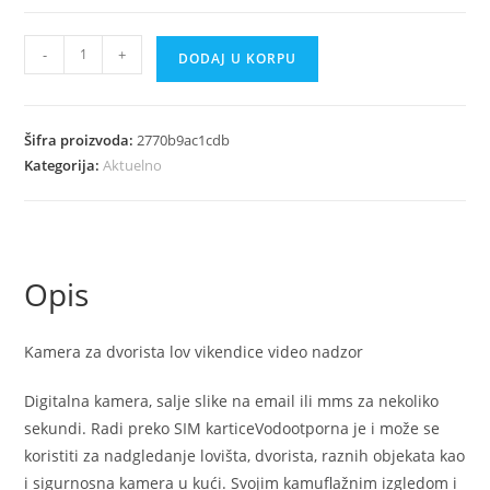
Kamera
-
+
DODAJ U KORPU
za
dvorista
lov
Šifra proizvoda:
2770b9ac1cdb
vikendice
Kategorija:
Aktuelno
video
nadzor
količina
Opis
Kamera za dvorista lov vikendice video nadzor
Digitalna kamera, salje slike na email ili mms za nekoliko
sekundi. Radi preko SIM karticeVodootporna je i može se
koristiti za nadgledanje lovišta, dvorista, raznih objekata kao
i sigurnosna kamera u kući. Svojim kamuflažnim izgledom i