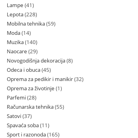
proizvoda
41
Lampe
41
proizvod
228
Lepota
228
proizvoda
59
Mobilna tehnika
59
proizvoda
14
Moda
14
proizvoda
140
Muzika
140
proizvoda
29
Naocare
29
proizvoda
8
Novogodišnja dekoracija
8
proizvoda
45
Odeca i obuca
45
proizvoda
32
Oprema za pedikir i manikir
32
proizvoda
1
Oprema za životinje
1
proizvod
28
Parfemi
28
proizvoda
55
Računarska tehnika
55
proizvoda
37
Satovi
37
proizvoda
11
Spavaća soba
11
proizvoda
165
Sport i razonoda
165