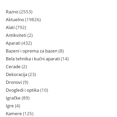
2553
Razno
2553
proizvoda
19826
Aktuelno
19826
proizvoda
792
Alati
792
proizvoda
2
Antikviteti
2
proizvoda
432
Aparati
432
proizvoda
8
Bazeni i oprema za bazen
8
proizvoda
14
Bela tehnika i kućni aparati
14
proizvoda
2
Cerade
2
proizvoda
23
Dekoracija
23
proizvoda
9
Dronovi
9
proizvoda
10
Dvogledi i optika
10
proizvoda
89
Igračke
89
proizvoda
4
Igre
4
proizvoda
125
Kamere
125