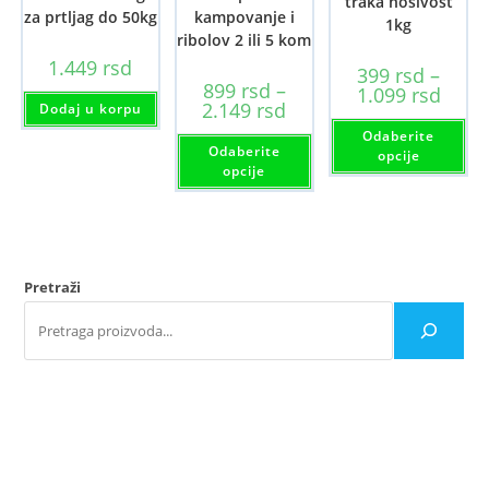
traka nosivost
za prtljag do 50kg
kampovanje i
1kg
ribolov 2 ili 5 kom
1.449
rsd
399
rsd
–
899
rsd
–
Raspo
1.099
rsd
Raspon
cena:
2.149
rsd
Dodaj u korpu
cena:
od
Ov
od
Odaberite
399 rs
Ovaj
pr
Odaberite
899 rsd
do
proizvod
im
opcije
do
1.099 
ima
viš
opcije
2.149 rsd
više
var
varijanti.
Opc
Opcije
mo
mogu
bit
biti
iz
izabrane
na
na
str
Pretraži
stranici
pro
proizvoda.