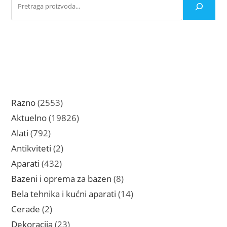
2553
Razno
2553
proizvoda
19826
Aktuelno
19826
proizvoda
792
Alati
792
proizvoda
2
Antikviteti
2
proizvoda
432
Aparati
432
proizvoda
8
Bazeni i oprema za bazen
8
proizvoda
14
Bela tehnika i kućni aparati
14
proizvoda
2
Cerade
2
proizvoda
23
Dekoracija
23