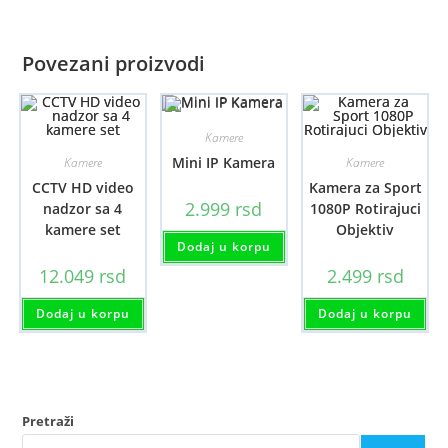
Povezani proizvodi
Kamere
Mini IP Kamera
Kamere
Kamere
CCTV HD video
Kamera za Sport
2.999
rsd
nadzor sa 4
1080P Rotirajuci
kamere set
Objektiv
Dodaj u korpu
12.049
rsd
2.499
rsd
Dodaj u korpu
Dodaj u korpu
Pretraži