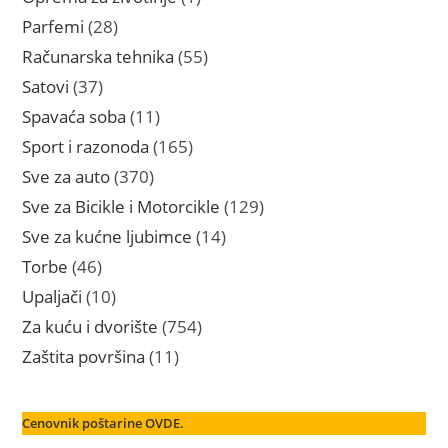
proizvod
28
Parfemi
28
proizvoda
55
Računarska tehnika
55
proizvoda
37
Satovi
37
proizvoda
11
Spavaća soba
11
proizvoda
165
Sport i razonoda
165
proizvoda
370
Sve za auto
370
proizvoda
129
Sve za Bicikle i Motorcikle
129
proizvoda
14
Sve za kućne ljubimce
14
proizvoda
46
Torbe
46
proizvoda
10
Upaljači
10
proizvoda
754
Za kuću i dvorište
754
proizvoda
11
Zaštita površina
11
proizvoda
Cenovnik poštarine OVDE.