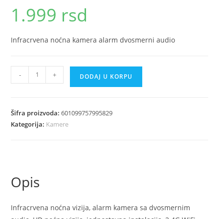
1.999
rsd
Infracrvena noćna kamera alarm dvosmerni audio
Infracrvena
-
+
DODAJ U KORPU
nocna
kamera
alarm
Šifra proizvoda:
601099757995829
dvosmerni
Kategorija:
Kamere
audio
količina
Opis
Infracrvena noćna vizija, alarm kamera sa dvosmernim