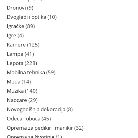
proizvoda
9
Dronovi
9
proizvoda
10
Dvogledi i optika
10
proizvoda
89
Igračke
89
proizvoda
4
Igre
4
proizvoda
125
Kamere
125
proizvoda
41
Lampe
41
proizvod
228
Lepota
228
proizvoda
59
Mobilna tehnika
59
proizvoda
14
Moda
14
proizvoda
140
Muzika
140
proizvoda
29
Naocare
29
proizvoda
8
Novogodišnja dekoracija
8
proizvoda
45
Odeca i obuca
45
proizvoda
32
Oprema za pedikir i manikir
32
proizvoda
1
Oprema za životinje
1