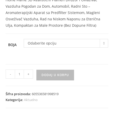
Vazduha Pogodan za Dom, Automobil, Radni Sto –
Aromaterapijski Aparat sa Predfilter Sistemom, Magleni
Osveživač Vazduha, Rad na Niskom Naponu za Eterična
Ulja, Kompaktan za Male Prostore (Bez Dopune Filtra)
Odaberite opciju
BOJA
Home
-
+
DODAJ U KORPU
Flame
3D
realisticni
Šifra proizvoda:
605536581998519
plamen
Kategorija:
Aktuelno
difuzor
i