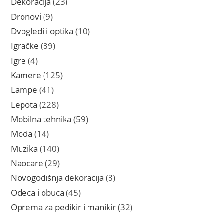
23
Dekoracija
23
proizvoda
9
Dronovi
9
proizvoda
10
Dvogledi i optika
10
proizvoda
89
Igračke
89
proizvoda
4
Igre
4
proizvoda
125
Kamere
125
proizvoda
41
Lampe
41
proizvod
228
Lepota
228
proizvoda
59
Mobilna tehnika
59
proizvoda
14
Moda
14
proizvoda
140
Muzika
140
proizvoda
29
Naocare
29
proizvoda
8
Novogodišnja dekoracija
8
proizvoda
45
Odeca i obuca
45
proizvoda
32
Oprema za pedikir i manikir
32
proizvoda