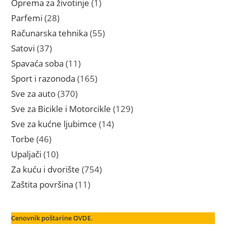
1
Oprema za životinje
1
proizvod
28
Parfemi
28
proizvoda
55
Računarska tehnika
55
proizvoda
37
Satovi
37
proizvoda
11
Spavaća soba
11
proizvoda
165
Sport i razonoda
165
proizvoda
370
Sve za auto
370
proizvoda
129
Sve za Bicikle i Motorcikle
129
proizvoda
14
Sve za kućne ljubimce
14
proizvoda
46
Torbe
46
proizvoda
10
Upaljači
10
proizvoda
754
Za kuću i dvorište
754
proizvoda
11
Zaštita površina
11
proizvoda
Cenovnik poštarine OVDE.