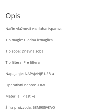
ovlazivac
količina
Opis
Način vlažnosti vazduha: Isparava
Tip magle: Hladna izmaglica
Tip sobe: Dnevna soba
Tip filtera: Pre filtera
Napajanje: NAPAJANJE USB-a
Operativni napon: ≤36V
Materijal: Plastike
Šifra proizvoda: 68M905VKVQ