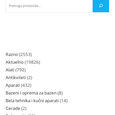
proizvoda.
2553
Razno
2553
proizvoda
19826
Aktuelno
19826
proizvoda
792
Alati
792
proizvoda
2
Antikviteti
2
proizvoda
432
Aparati
432
proizvoda
8
Bazeni i oprema za bazen
8
proizvoda
14
Bela tehnika i kućni aparati
14
proizvoda
2
Cerade
2
proizvoda