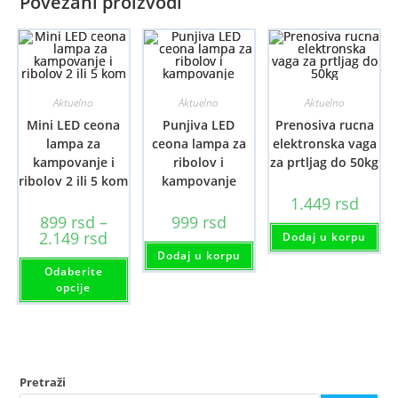
Povezani proizvodi
Aktuelno
Aktuelno
Aktuelno
Mini LED ceona
Punjiva LED
Prenosiva rucna
lampa za
ceona lampa za
elektronska vaga
kampovanje i
ribolov i
za prtljag do 50kg
ribolov 2 ili 5 kom
kampovanje
1.449
rsd
899
rsd
–
999
rsd
Raspon
2.149
rsd
Dodaj u korpu
cena:
Dodaj u korpu
od
Ovaj
Odaberite
899 rsd
proizvod
do
ima
opcije
2.149 rsd
više
varijanti.
Opcije
mogu
biti
izabrane
na
Pretraži
stranici