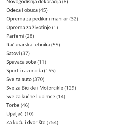
8
Novogodišnja dekoracija
8
proizvoda
45
Odeca i obuca
45
proizvoda
32
Oprema za pedikir i manikir
32
proizvoda
1
Oprema za životinje
1
proizvod
28
Parfemi
28
proizvoda
55
Računarska tehnika
55
proizvoda
37
Satovi
37
proizvoda
11
Spavaća soba
11
proizvoda
165
Sport i razonoda
165
proizvoda
370
Sve za auto
370
proizvoda
129
Sve za Bicikle i Motorcikle
129
proizvoda
14
Sve za kućne ljubimce
14
proizvoda
46
Torbe
46
proizvoda
10
Upaljači
10
proizvoda
754
Za kuću i dvorište
754
proizvoda