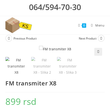
Skip
064/594-70-30
to
content
Menu
0
Previous Product
Next Product
🔍
FM transmiter X8
899
rsd