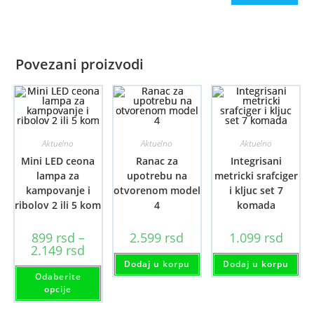
Povezani proizvodi
Aktuelno
Aktuelno
Aktuelno
Mini LED ceona
Ranac za
Integrisani
lampa za
upotrebu na
metricki srafciger
kampovanje i
otvorenom model
i kljuc set 7
ribolov 2 ili 5 kom
4
komada
899
rsd
–
2.599
rsd
1.099
rsd
Raspon
2.149
rsd
cena:
Dodaj u korpu
Dodaj u korpu
od
Ovaj
Odaberite
899 rsd
proizvod
do
ima
opcije
2.149 rsd
više
varijanti.