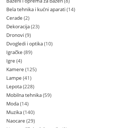
Bazeni i oprema za bazen
8
proizvoda
14
Bela tehnika i kućni aparati
14
proizvoda
2
Cerade
2
proizvoda
23
Dekoracija
23
proizvoda
9
Dronovi
9
proizvoda
10
Dvogledi i optika
10
proizvoda
89
Igračke
89
proizvoda
4
Igre
4
proizvoda
125
Kamere
125
proizvoda
41
Lampe
41
proizvod
228
Lepota
228
proizvoda
59
Mobilna tehnika
59
proizvoda
14
Moda
14
proizvoda
140
Muzika
140
proizvoda
29
Naocare
29
proizvoda