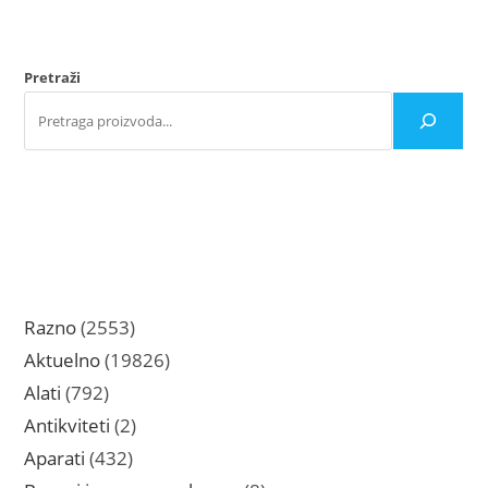
Opcije
mogu
biti
izabrane
na
Pretraži
stranici
proizvoda.
2553
Razno
2553
proizvoda
19826
Aktuelno
19826
proizvoda
792
Alati
792
proizvoda
2
Antikviteti
2
proizvoda
432
Aparati
432
proizvoda
8