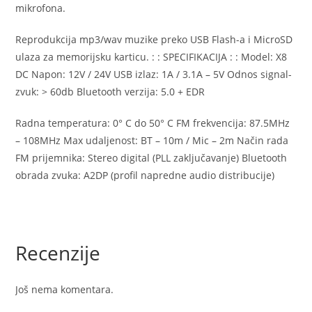
mikrofona.
Reprodukcija mp3/wav muzike preko USB Flash-a i MicroSD
ulaza za memorijsku karticu. : : SPECIFIKACIJA : : Model: X8
DC Napon: 12V / 24V USB izlaz: 1A / 3.1A – 5V Odnos signal-
zvuk: > 60db Bluetooth verzija: 5.0 + EDR
Radna temperatura: 0° C do 50° C FM frekvencija: 87.5MHz
– 108MHz Max udaljenost: BT – 10m / Mic – 2m Način rada
FM prijemnika: Stereo digital (PLL zaključavanje) Bluetooth
obrada zvuka: A2DP (profil napredne audio distribucije)
Recenzije
Još nema komentara.