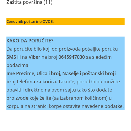
11
Zaštita površina
11
proizvoda
Cenovnik poštarine OVDE.
KAKO DA PORUČITE?
Da poručite bilo koji od proizvoda pošaljite poruku
SMS
ili na
Viber
na broj
0645947030
sa sledećim
podacima:
Ime Prezime, Ulica i broj, Naselje i poštanski broj i
broj telefona za kurira.
Takođe, porudžbinu možete
obaviti i direktno na ovom sajtu tako što dodate
proizvode koje želite (sa izabranom količinom) u
korpu a na stranici korpe ostavite navedene podatke.