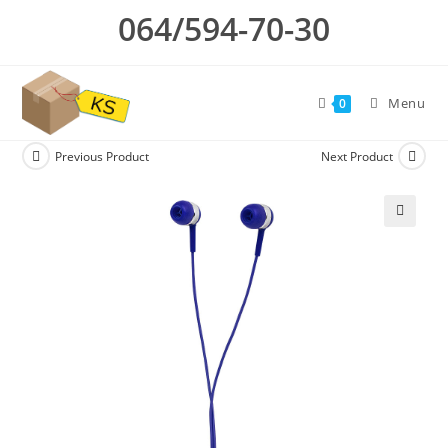
Skip
064/594-70-30
to
content
Menu
0
Previous Product
Next Product
🔍