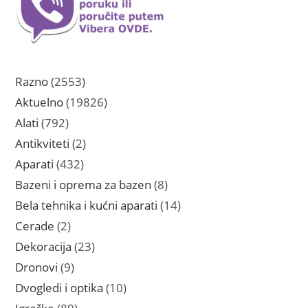
2553
Razno
2553
proizvoda
19826
Aktuelno
19826
proizvoda
792
Alati
792
proizvoda
2
Antikviteti
2
proizvoda
432
Aparati
432
proizvoda
8
Bazeni i oprema za bazen
8
proizvoda
14
Bela tehnika i kućni aparati
14
proizvoda
2
Cerade
2
proizvoda
23
Dekoracija
23
proizvoda
9
Dronovi
9
proizvoda
10
Dvogledi i optika
10
proizvoda
89