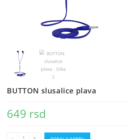
BUTTON slusalice plava
649
rsd
BUTTON
-
+
DODAJ U KORPU