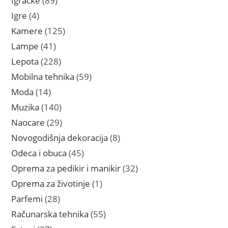
Igračke
89
proizvoda
4
Igre
4
proizvoda
125
Kamere
125
proizvoda
41
Lampe
41
proizvod
228
Lepota
228
proizvoda
59
Mobilna tehnika
59
proizvoda
14
Moda
14
proizvoda
140
Muzika
140
proizvoda
29
Naocare
29
proizvoda
8
Novogodišnja dekoracija
8
proizvoda
45
Odeca i obuca
45
proizvoda
32
Oprema za pedikir i manikir
32
proizvoda
1
Oprema za životinje
1
proizvod
28
Parfemi
28
proizvoda
55
Računarska tehnika
55
proizvoda
37