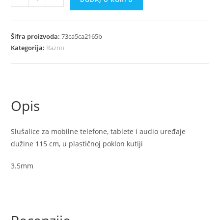
slusalice
plava
količina
Šifra proizvoda:
73ca5ca2165b
Kategorija:
Razno
Opis
Slušalice za mobilne telefone, tablete i audio uređaje
dužine 115 cm, u plastičnoj poklon kutiji
3.5mm