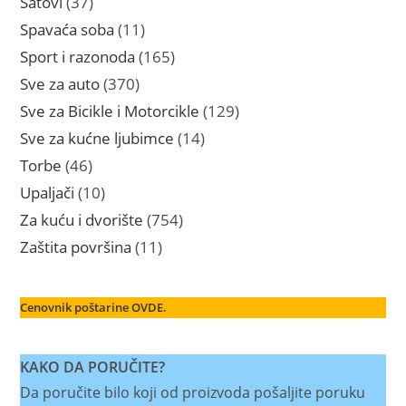
Satovi
37
proizvoda
11
Spavaća soba
11
proizvoda
165
Sport i razonoda
165
proizvoda
370
Sve za auto
370
proizvoda
129
Sve za Bicikle i Motorcikle
129
proizvoda
14
Sve za kućne ljubimce
14
proizvoda
46
Torbe
46
proizvoda
10
Upaljači
10
proizvoda
754
Za kuću i dvorište
754
proizvoda
11
Zaštita površina
11
proizvoda
Cenovnik poštarine OVDE.
KAKO DA PORUČITE?
Da poručite bilo koji od proizvoda pošaljite poruku