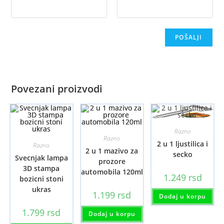
Povezani proizvodi
Razno
Razno
2 u 1 ljustilica i
Razno
2 u 1 mazivo za
secko
Svecnjak lampa
prozore
3D stampa
automobila 120ml
1.249
rsd
bozicni stoni
ukras
1.199
rsd
Dodaj u korpu
1.799
rsd
Dodaj u korpu