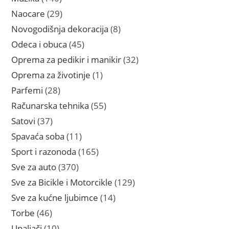
proizvoda
29
Naocare
29
proizvoda
8
Novogodišnja dekoracija
8
proizvoda
45
Odeca i obuca
45
proizvoda
32
Oprema za pedikir i manikir
32
proizvoda
1
Oprema za životinje
1
proizvod
28
Parfemi
28
proizvoda
55
Računarska tehnika
55
proizvoda
37
Satovi
37
proizvoda
11
Spavaća soba
11
proizvoda
165
Sport i razonoda
165
proizvoda
370
Sve za auto
370
proizvoda
129
Sve za Bicikle i Motorcikle
129
proizvoda
14
Sve za kućne ljubimce
14
proizvoda
46
Torbe
46
proizvoda
10
Upaljači
10