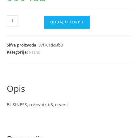
BUSINESS
DODAJ U KORPU
rokovnik
b5
crveni
Šifra proizvoda:
87f761dc6fb0
količina
Kategorija:
Razno
Opis
BUSINESS, rokovnik b5, crveni