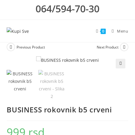
Skip
064/594-70-30
to
content
Menu
0
Previous Product
Next Product
🔍
BUSINESS rokovnik b5 crveni
999
rsd