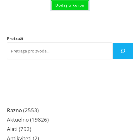
Dodaj u korpu
Pretraži
2553
Razno
2553
proizvoda
19826
Aktuelno
19826
proizvoda
792
Alati
792
proizvoda
2
Antikviteti
2