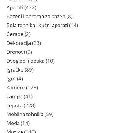
proizvoda
432
Aparati
432
proizvoda
8
Bazeni i oprema za bazen
8
proizvoda
14
Bela tehnika i kućni aparati
14
proizvoda
2
Cerade
2
proizvoda
23
Dekoracija
23
proizvoda
9
Dronovi
9
proizvoda
10
Dvogledi i optika
10
proizvoda
89
Igračke
89
proizvoda
4
Igre
4
proizvoda
125
Kamere
125
proizvoda
41
Lampe
41
proizvod
228
Lepota
228
proizvoda
59
Mobilna tehnika
59
proizvoda
14
Moda
14
proizvoda
140
Muzika
140