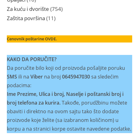
proizvoda
754
Za kuću i dvorište
754
proizvoda
11
Zaštita površina
11
proizvoda
Cenovnik poštarine OVDE.
KAKO DA PORUČITE?
Da poručite bilo koji od proizvoda pošaljite poruku
SMS
ili na
Viber
na broj
0645947030
sa sledećim
podacima:
Ime Prezime, Ulica i broj, Naselje i poštanski broj i
broj telefona za kurira.
Takođe, porudžbinu možete
obaviti i direktno na ovom sajtu tako što dodate
proizvode koje želite (sa izabranom količinom) u
korpu a na stranici korpe ostavite navedene podatke.