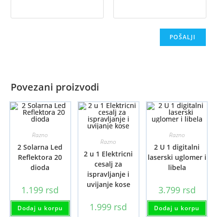
Povezani proizvodi
Razno
Razno
Razno
2 Solarna Led
2 U 1 digitalni
2 u 1 Elektricni
Reflektora 20
laserski uglomer i
cesalj za
dioda
libela
ispravljanje i
uvijanje kose
1.199
rsd
3.799
rsd
1.999
rsd
Dodaj u korpu
Dodaj u korpu