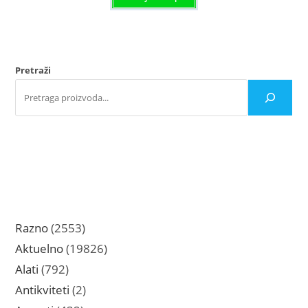
Pretraži
2553
Razno
2553
proizvoda
19826
Aktuelno
19826
proizvoda
792
Alati
792
proizvoda
2
Antikviteti
2
proizvoda