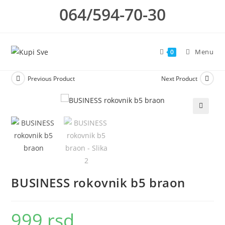
Skip
064/594-70-30
to
content
Menu
0
Previous Product
Next Product
🔍
BUSINESS rokovnik b5 braon
999
rsd