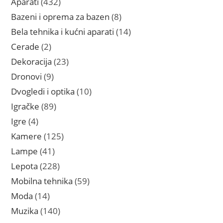
432
Aparati
432
proizvoda
8
Bazeni i oprema za bazen
8
proizvoda
14
Bela tehnika i kućni aparati
14
proizvoda
2
Cerade
2
proizvoda
23
Dekoracija
23
proizvoda
9
Dronovi
9
proizvoda
10
Dvogledi i optika
10
proizvoda
89
Igračke
89
proizvoda
4
Igre
4
proizvoda
125
Kamere
125
proizvoda
41
Lampe
41
proizvod
228
Lepota
228
proizvoda
59
Mobilna tehnika
59
proizvoda
14
Moda
14
proizvoda
140
Muzika
140
proizvoda