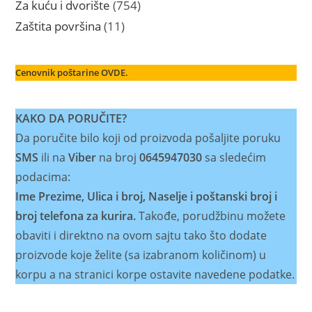
754
Za kuću i dvorište
754
proizvoda
11
Zaštita površina
11
proizvoda
Cenovnik poštarine OVDE.
KAKO DA PORUČITE?
Da poručite bilo koji od proizvoda pošaljite poruku
SMS
ili na
Viber
na broj
0645947030
sa sledećim
podacima:
Ime Prezime, Ulica i broj, Naselje i poštanski broj i
broj telefona za kurira.
Takođe, porudžbinu možete
obaviti i direktno na ovom sajtu tako što dodate
proizvode koje želite (sa izabranom količinom) u
korpu a na stranici korpe ostavite navedene podatke.