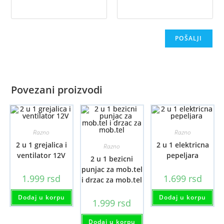
Povezani proizvodi
Razno
Razno
2 u 1 grejalica i
2 u 1 elektricna
Razno
ventilator 12V
pepeljara
2 u 1 bezicni
punjac za mob.tel
1.999
rsd
1.699
rsd
i drzac za mob.tel
Dodaj u korpu
Dodaj u korpu
1.999
rsd
Dodaj u korpu