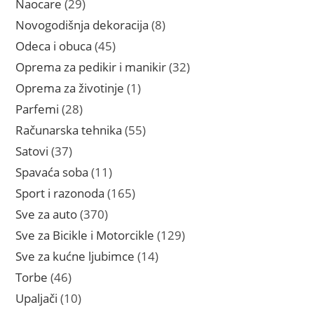
29
Naocare
29
proizvoda
8
Novogodišnja dekoracija
8
proizvoda
45
Odeca i obuca
45
proizvoda
32
Oprema za pedikir i manikir
32
proizvoda
1
Oprema za životinje
1
proizvod
28
Parfemi
28
proizvoda
55
Računarska tehnika
55
proizvoda
37
Satovi
37
proizvoda
11
Spavaća soba
11
proizvoda
165
Sport i razonoda
165
proizvoda
370
Sve za auto
370
proizvoda
129
Sve za Bicikle i Motorcikle
129
proizvoda
14
Sve za kućne ljubimce
14
proizvoda
46
Torbe
46
proizvoda
10
Upaljači
10
proizvoda