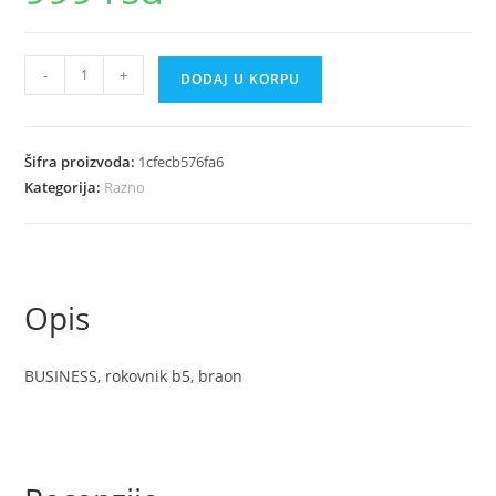
BUSINESS
-
+
DODAJ U KORPU
rokovnik
b5
braon
Šifra proizvoda:
1cfecb576fa6
količina
Kategorija:
Razno
Opis
BUSINESS, rokovnik b5, braon