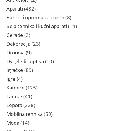
proizvoda
432
Aparati
432
proizvoda
8
Bazeni i oprema za bazen
8
proizvoda
14
Bela tehnika i kućni aparati
14
proizvoda
2
Cerade
2
proizvoda
23
Dekoracija
23
proizvoda
9
Dronovi
9
proizvoda
10
Dvogledi i optika
10
proizvoda
89
Igračke
89
proizvoda
4
Igre
4
proizvoda
125
Kamere
125
proizvoda
41
Lampe
41
proizvod
228
Lepota
228
proizvoda
59
Mobilna tehnika
59
proizvoda
14
Moda
14
proizvoda
140