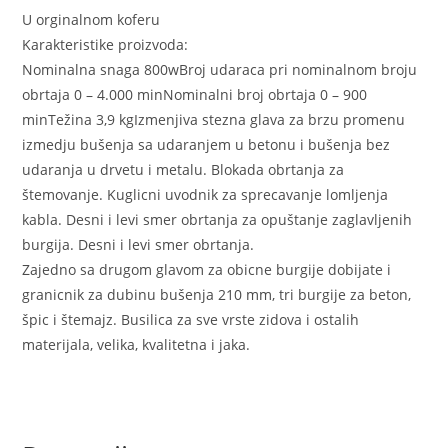
U orginalnom koferu
Karakteristike proizvoda:
Nominalna snaga 800wBroj udaraca pri nominalnom broju
obrtaja 0 – 4.000 minNominalni broj obrtaja 0 – 900
minTežina 3,9 kgIzmenjiva stezna glava za brzu promenu
izmedju bušenja sa udaranjem u betonu i bušenja bez
udaranja u drvetu i metalu. Blokada obrtanja za
štemovanje. Kuglicni uvodnik za sprecavanje lomljenja
kabla. Desni i levi smer obrtanja za opuštanje zaglavljenih
burgija. Desni i levi smer obrtanja.
Zajedno sa drugom glavom za obicne burgije dobijate i
granicnik za dubinu bušenja 210 mm, tri burgije za beton,
špic i štemajz. Busilica za sve vrste zidova i ostalih
materijala, velika, kvalitetna i jaka.