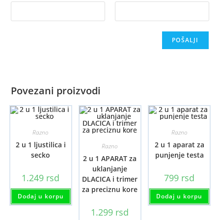
Povezani proizvodi
Razno
Razno
2 u 1 ljustilica i
2 u 1 aparat za
Razno
secko
punjenje testa
2 u 1 APARAT za
uklanjanje
1.249
rsd
799
rsd
DLACICA i trimer
za preciznu kore
Dodaj u korpu
Dodaj u korpu
1.299
rsd