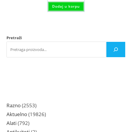
Dodaj u korpu
Pretraži
2553
Razno
2553
proizvoda
19826
Aktuelno
19826
proizvoda
792
Alati
792
proizvoda
2
Antikviteti
2