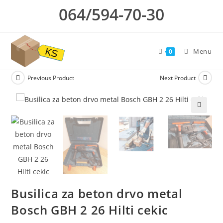
Skip
064/594-70-30
to
content
Menu
0
Previous Product
Next Product
🔍
Busilica za beton drvo metal
Bosch GBH 2 26 Hilti cekic