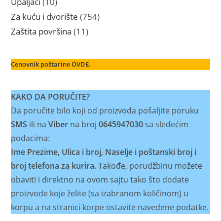
10
Upaljači
10
proizvoda
754
Za kuću i dvorište
754
proizvoda
11
Zaštita površina
11
proizvoda
Cenovnik poštarine OVDE.
KAKO DA PORUČITE?
Da poručite bilo koji od proizvoda pošaljite poruku
SMS
ili na
Viber
na broj
0645947030
sa sledećim
podacima:
Ime Prezime, Ulica i broj, Naselje i poštanski broj i
broj telefona za kurira.
Takođe, porudžbinu možete
obaviti i direktno na ovom sajtu tako što dodate
proizvode koje želite (sa izabranom količinom) u
korpu a na stranici korpe ostavite navedene podatke.