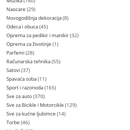
Muzika
140
proizvoda
29
Naocare
29
proizvoda
8
Novogodišnja dekoracija
8
proizvoda
45
Odeca i obuca
45
proizvoda
32
Oprema za pedikir i manikir
32
proizvoda
1
Oprema za životinje
1
proizvod
28
Parfemi
28
proizvoda
55
Računarska tehnika
55
proizvoda
37
Satovi
37
proizvoda
11
Spavaća soba
11
proizvoda
165
Sport i razonoda
165
proizvoda
370
Sve za auto
370
proizvoda
129
Sve za Bicikle i Motorcikle
129
proizvoda
14
Sve za kućne ljubimce
14
proizvoda
46
Torbe
46
proizvoda