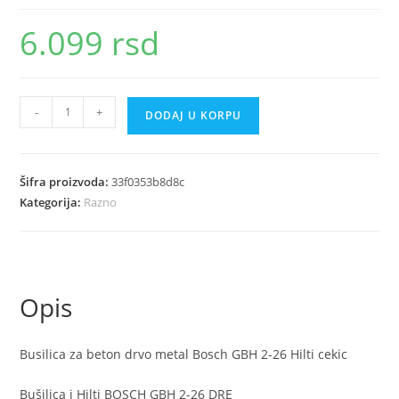
6.099
rsd
Busilica
-
+
DODAJ U KORPU
za
beton
drvo
Šifra proizvoda:
33f0353b8d8c
metal
Kategorija:
Razno
Bosch
GBH
2
26
Opis
Hilti
cekic
količina
Busilica za beton drvo metal Bosch GBH 2-26 Hilti cekic
Bušilica i Hilti BOSCH GBH 2-26 DRE