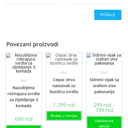
Povezani proizvodi
Alati
Alati
Cepac drva
Sidreni vijak sa
Alati
nastavak za
srafom vise
Nazubljena
busilicu svrdlo
pakovanja
rotirajuca svrdla
za zljebljenje 3
1.299
rsd
299
rsd
–
komada
Raspon
799
rsd
cena:
Dodaj u korpu
od
Ov
699
rsd
Odaberite
299 rsd
pr
do
im
opcije