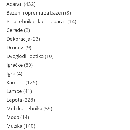
proizvoda
432
Aparati
432
proizvoda
8
Bazeni i oprema za bazen
8
proizvoda
14
Bela tehnika i kućni aparati
14
proizvoda
2
Cerade
2
proizvoda
23
Dekoracija
23
proizvoda
9
Dronovi
9
proizvoda
10
Dvogledi i optika
10
proizvoda
89
Igračke
89
proizvoda
4
Igre
4
proizvoda
125
Kamere
125
proizvoda
41
Lampe
41
proizvod
228
Lepota
228
proizvoda
59
Mobilna tehnika
59
proizvoda
14
Moda
14
proizvoda
140
Muzika
140