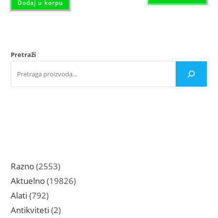
799 rsd
viš
Dodaj u korpu
var
Opc
mo
bit
iz
na
str
Pretraži
pro
2553
Razno
2553
proizvoda
19826
Aktuelno
19826
proizvoda
792
Alati
792
proizvoda
2
Antikviteti
2