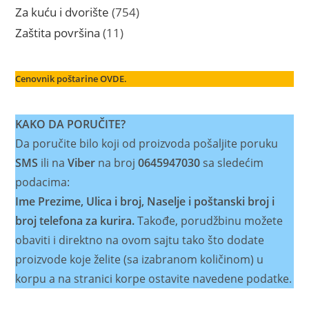
proizvoda
754
Za kuću i dvorište
754
proizvoda
11
Zaštita površina
11
proizvoda
Cenovnik poštarine OVDE.
KAKO DA PORUČITE?
Da poručite bilo koji od proizvoda pošaljite poruku
SMS
ili na
Viber
na broj
0645947030
sa sledećim
podacima:
Ime Prezime, Ulica i broj, Naselje i poštanski broj i
broj telefona za kurira.
Takođe, porudžbinu možete
obaviti i direktno na ovom sajtu tako što dodate
proizvode koje želite (sa izabranom količinom) u
korpu a na stranici korpe ostavite navedene podatke.