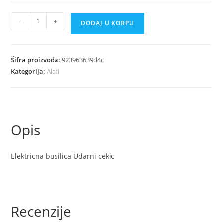
Busilica
-
+
DODAJ U KORPU
Hp
1630
količina
Šifra proizvoda:
923963639d4c
Kategorija:
Alati
Opis
Elektricna busilica Udarni cekic
Recenzije