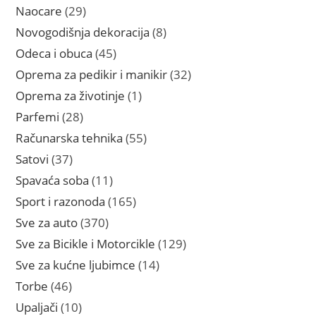
proizvoda
29
Naocare
29
proizvoda
8
Novogodišnja dekoracija
8
proizvoda
45
Odeca i obuca
45
proizvoda
32
Oprema za pedikir i manikir
32
proizvoda
1
Oprema za životinje
1
proizvod
28
Parfemi
28
proizvoda
55
Računarska tehnika
55
proizvoda
37
Satovi
37
proizvoda
11
Spavaća soba
11
proizvoda
165
Sport i razonoda
165
proizvoda
370
Sve za auto
370
proizvoda
129
Sve za Bicikle i Motorcikle
129
proizvoda
14
Sve za kućne ljubimce
14
proizvoda
46
Torbe
46
proizvoda
10
Upaljači
10