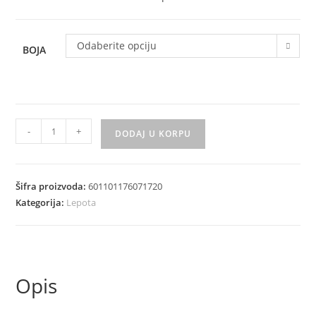
599 rsd
Odaberite opciju
BOJA
Kurkuma
-
+
DODAJ U KORPU
i
Lopoc
Moksibustion
Šifra proizvoda:
601101176071720
flasteri
Kategorija:
Lepota
vise
pakovanja
količina
Opis