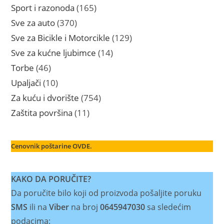
proizvoda
165
Sport i razonoda
165
proizvoda
370
Sve za auto
370
proizvoda
129
Sve za Bicikle i Motorcikle
129
proizvoda
14
Sve za kućne ljubimce
14
proizvoda
46
Torbe
46
proizvoda
10
Upaljači
10
proizvoda
754
Za kuću i dvorište
754
proizvoda
11
Zaštita površina
11
proizvoda
Cenovnik poštarine OVDE.
KAKO DA PORUČITE?
Da poručite bilo koji od proizvoda pošaljite poruku
SMS
ili na
Viber
na broj
0645947030
sa sledećim
podacima: