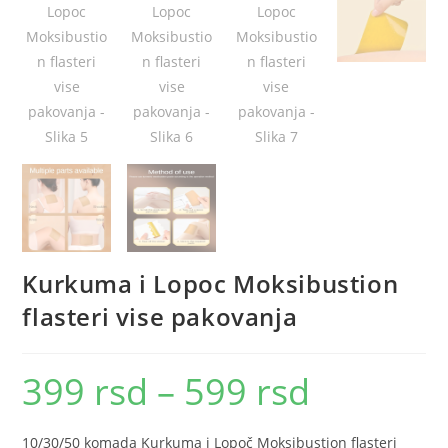
Kurkuma i Lopoc Moksibustion
flasteri vise pakovanja
399
rsd
–
599
rsd
Raspon
cena:
od
399 rsd
do
10/30/50 komada Kurkuma i Lopoč Moksibustion flasteri