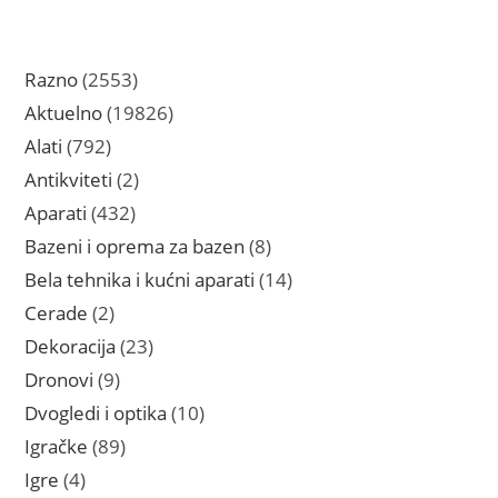
2553
Razno
2553
proizvoda
19826
Aktuelno
19826
proizvoda
792
Alati
792
proizvoda
2
Antikviteti
2
proizvoda
432
Aparati
432
proizvoda
8
Bazeni i oprema za bazen
8
proizvoda
14
Bela tehnika i kućni aparati
14
proizvoda
2
Cerade
2
proizvoda
23
Dekoracija
23
proizvoda
9
Dronovi
9
proizvoda
10
Dvogledi i optika
10
proizvoda
89
Igračke
89
proizvoda
4
Igre
4