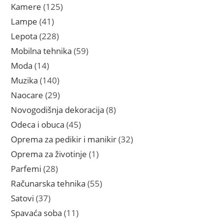
proizvoda
125
Kamere
125
proizvoda
41
Lampe
41
proizvod
228
Lepota
228
proizvoda
59
Mobilna tehnika
59
proizvoda
14
Moda
14
proizvoda
140
Muzika
140
proizvoda
29
Naocare
29
proizvoda
8
Novogodišnja dekoracija
8
proizvoda
45
Odeca i obuca
45
proizvoda
32
Oprema za pedikir i manikir
32
proizvoda
1
Oprema za životinje
1
proizvod
28
Parfemi
28
proizvoda
55
Računarska tehnika
55
proizvoda
37
Satovi
37
proizvoda
11
Spavaća soba
11