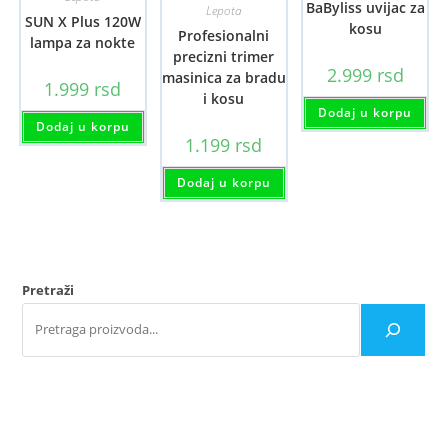
BaByliss uvijac za
Lepota
SUN X Plus 120W
kosu
Profesionalni
lampa za nokte
precizni trimer
2.999
rsd
masinica za bradu
1.999
rsd
i kosu
Dodaj u korpu
Dodaj u korpu
1.199
rsd
Dodaj u korpu
Pretraži